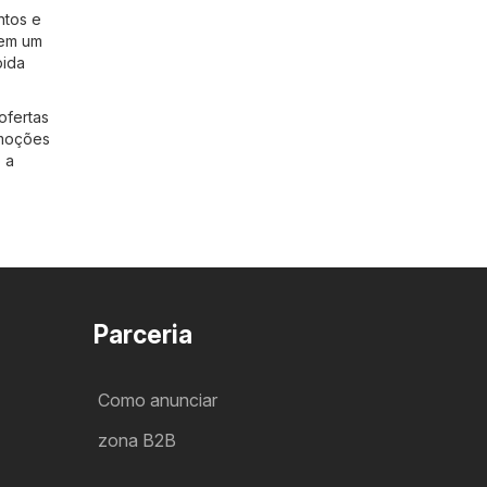
ntos e
tem um
pida
ofertas
omoções
 a
Parceria
Como anunciar
zona B2B