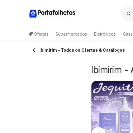
Portafolhetos
Ofertas
Supermercados
Eletrônicos
Casa
Ibimirim - Todos os Ofertas & Catálogos
Ibimirim -
Carrefour -
arrefour Bairro -
06/08/2026 - 12/08/2026
Ofertas da
6/08/2026 - 12/08/2026
Carrefour
fertas da
semana