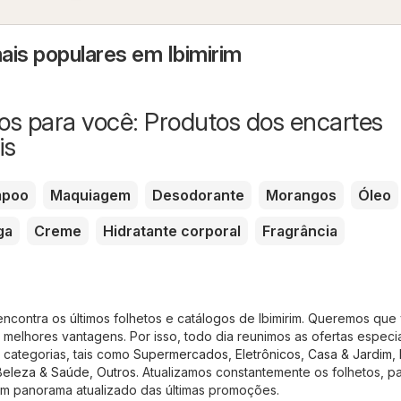
ais populares em Ibimirim
s para você: Produtos dos encartes
is
mpoo
Maquiagem
Desodorante
Morangos
Óleo
ga
Creme
Hidratante corporal
Fragrância
encontra os últimos folhetos e catálogos de Ibimirim. Queremos que
melhores vantagens. Por isso, todo dia reunimos as ofertas especia
 categorias, tais como
Supermercados
,
Eletrônicos
,
Casa & Jardim
,
Beleza & Saúde
,
Outros
. Atualizamos constantemente os folhetos, p
m panorama atualizado das últimas promoções.