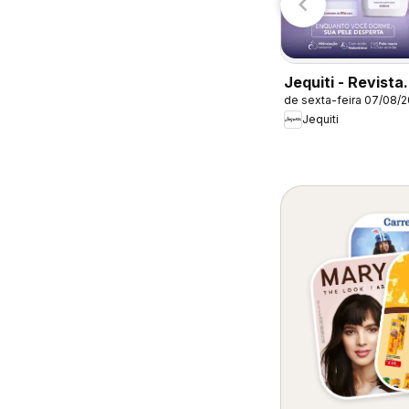
Carrefour Bairro
emana
Jequiti - Revista
de sexta-feira 07/08/
11/2026
Jequiti