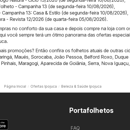
folheto - Campanha 13 (de segunda-feira 10/08/2026)
,
 Campanha 13: Casa & Estilo (de segunda-feira 10/08/2026)
,
ra - Revista 12/2026 (de quarta-feira 05/08/2026)
.
compras no conforto da sua casa e depois compre na loja com o
qui você sempre terá um ótimo panorama das ofertas especiai
uca.
ais promoções? Então confira os folhetos atuais de outras ci
ringá
,
Maués
,
Sorocaba
,
João Pessoa
,
Belford Roxo
,
Duque 
,
Pinhais
,
Maragogi
,
Aparecida de Goiânia
,
Serra
,
Nova Iguaçu
,
Página Inicial
Ofertas Ipojuca
Beleza & Saúde Ipojuca
Portafolhetos
FAQ