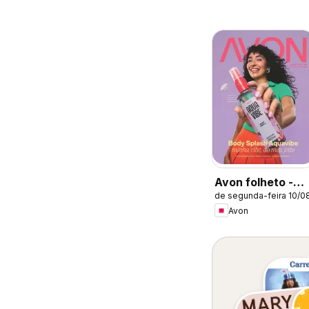
Avon folheto -
de segunda-feira 10/0
Campanha 13
Avon