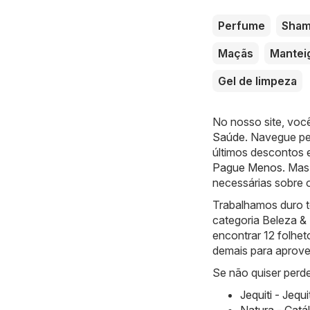
Perfume
Sha
Maçãs
Mantei
Gel de limpeza
No nosso site, voc
Saúde
. Navegue pe
últimos descontos 
Pague Menos
. Mas
necessárias sobre o
Trabalhamos duro t
categoria Beleza 
encontrar 12 folhet
demais para aprovei
Se não quiser perde
Jequiti - Jequ
Natura - Catá