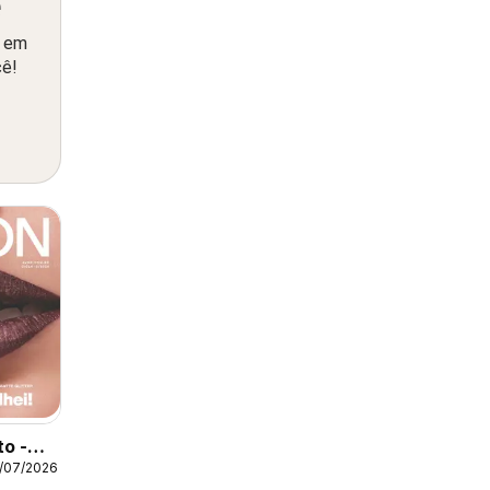
ê
o em
cê!
to -
/07/2026
12