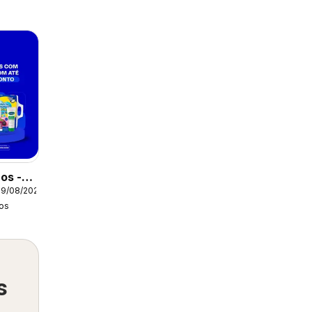
os -
09/08/2026
tual
os
s