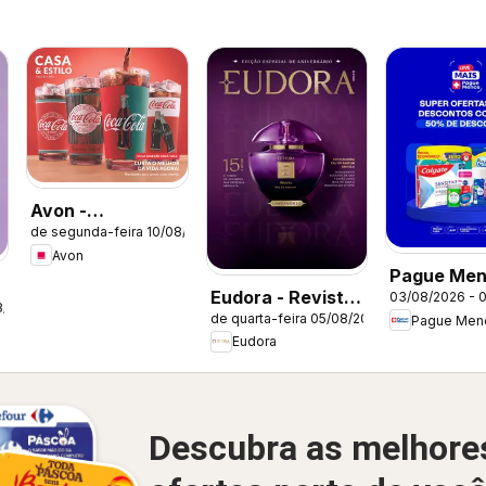
Avon -
de segunda-feira 10/08/2026
Campanha 13:
Avon
Casa & Estilo
Pague Men
Eudora - Revista
03/08/2026 - 
Catálogo a
8/2026
de quarta-feira 05/08/2026
Pague Men
12/2026
Eudora
Descubra as melhore