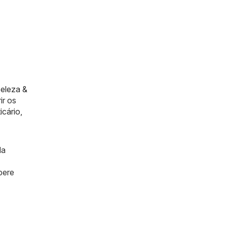
eleza &
ir os
icário
,
da
pere