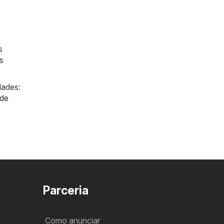
s
s
dades:
de
Parceria
Como anunciar