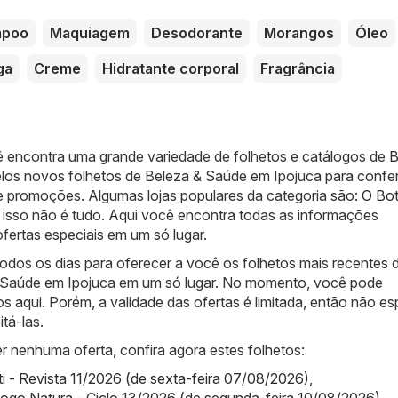
mpoo
Maquiagem
Desodorante
Morangos
Óleo
ga
Creme
Hidratante corporal
Fragrância
ê encontra uma grande variedade de folhetos e catálogos de
B
los novos folhetos de Beleza & Saúde em Ipojuca para confer
e promoções. Algumas lojas populares da categoria são:
O Bot
 isso não é tudo. Aqui você encontra todas as informações
fertas especiais em um só lugar.
odos os dias para oferecer a você os folhetos mais recentes 
& Saúde em Ipojuca em um só lugar. No momento, você pode
os aqui. Porém, a validade das ofertas é limitada, então não es
tá-las.
r nenhuma oferta, confira agora estes folhetos:
iti - Revista 11/2026 (de sexta-feira 07/08/2026)
,
logo Natura - Ciclo 13/2026 (de segunda-feira 10/08/2026)
,