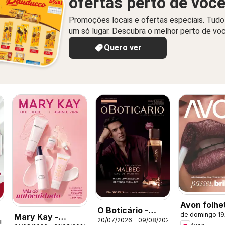
ofertas perto de voc
Promoções locais e ofertas especiais. Tud
um só lugar. Descubra o melhor perto de vo
Quero ver
Avon folhe
O Boticário -
de domingo 19
Mary Kay -
Campanha 
20/07/2026 - 09/08/2026
Ciclo 11/2026
08/2026