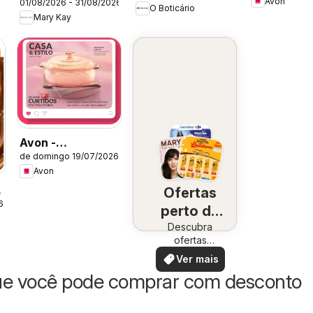
Avon
01/08/2026 - 31/08/2026
Catálogo Agosto
O Boticário
Mary Kay
2026
Avon -
de domingo 19/07/2026
Campanha 12:
Avon
Casa & Estilo
Ofertas
6
perto de
Descubra
você
ofertas
especiais
Ver mais
ue você pode comprar com desconto