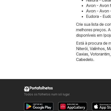
Avon - Avon 
Avon - Avon -
Eudora - Eudo
Crie sua lista de 
melhores preços. A
disponíveis em Ipoj
Está à procura de m
Niterói
,
Valinhos
,
Ma
Caxias
,
Votorantim
Cabedelo
.
Portafolhetos
Todos os folhetos num só lugar.