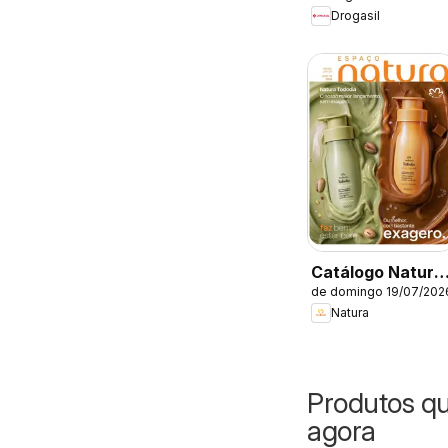
Drogasil
Catálogo Natura
de domingo 19/07/202
- Ciclo 12/2026
Natura
Produtos q
agora