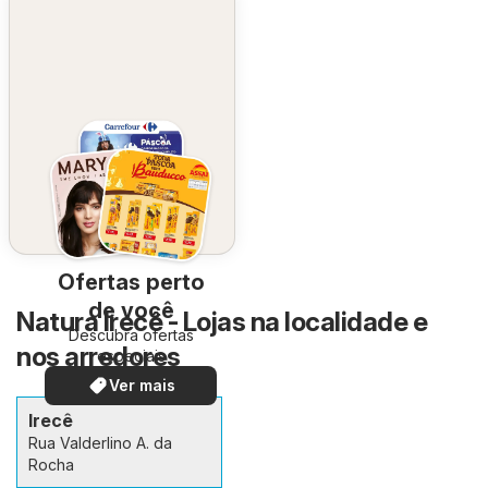
Ofertas perto
de você
Natura Irecê - Lojas na localidade e
Descubra ofertas
nos arredores
especiais
Ver mais
Irecê
Rua Valderlino A. da
Rocha