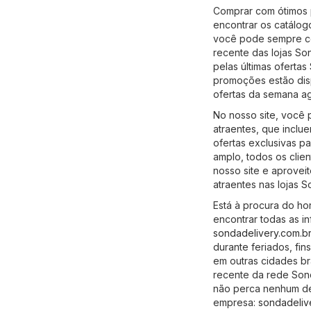
Comprar com ótimos p
encontrar os catálog
você pode sempre con
recente das lojas So
pelas últimas oferta
promoções estão disp
ofertas da semana a
No nosso site, você
atraentes, que incl
ofertas exclusivas 
amplo, todos os cli
nosso site e aprovei
atraentes nas lojas 
Está à procura do ho
encontrar todas as in
sondadelivery.com.br
durante feriados, fi
em outras cidades br
recente da rede Sond
não perca nenhum desc
empresa:
sondadeliv