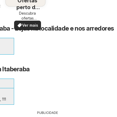
Ofertas
perto de
6
Descubra
você
ofertas
especiais
Ver mais
aba - Lojas na localidade e nos arredores
m Itaberaba
 111
PUBLICIDADE