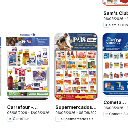
Sam's Club
06/08/2026 - 
Ofertas d
Sam's Clu
semana
Cometa
Carrefour -
Supermercados
06/08/2026 - 
Supermer
6
06/08/2026 - 12/08/2026
06/08/2026 - 08/08/2026
Ofertas da
São Vicente -
ofertas Cl
Carrefour
Supermercados São Vicente
semana
Ofertas da
Tem Mais 
semana