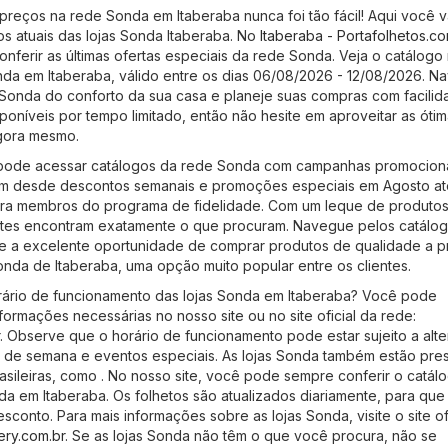
Você
reços na rede Sonda em Itaberaba nunca foi tão fácil! Aqui você v
os atuais das lojas Sonda Itaberaba. No
Itaberaba - Portafolhetos.co
ferir as últimas ofertas especiais da rede Sonda. Veja o catálogo
nda em Itaberaba, válido entre os dias 06/08/2026 - 12/08/2026. 
s Sonda do conforto da sua casa e planeje suas compras com facilid
oníveis por tempo limitado, então não hesite em aproveitar as óti
gora mesmo.
 pode acessar catálogos da rede Sonda com campanhas promocion
uem desde descontos semanais e promoções especiais em Agosto at
para membros do programa de fidelidade. Com um leque de produtos
entes encontram exatamente o que procuram. Navegue pelos catálo
te a excelente oportunidade de comprar produtos de qualidade a 
Sonda de Itaberaba, uma opção muito popular entre os clientes.
rário de funcionamento das lojas Sonda em Itaberaba? Você pode
formações necessárias no nosso site ou no site oficial da rede:
. Observe que o horário de funcionamento pode estar sujeito a alt
ns de semana e eventos especiais. As lojas Sonda também estão pre
asileiras, como . No nosso site, você pode sempre conferir o catál
a em Itaberaba. Os folhetos são atualizados diariamente, para qu
onto. Para mais informações sobre as lojas Sonda, visite o site of
ery.com.br
. Se as lojas Sonda não têm o que você procura, não se