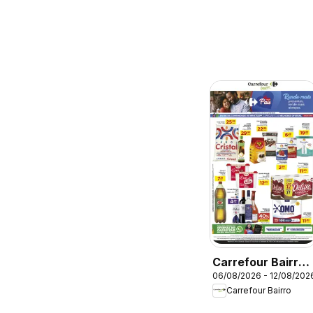
Carrefour Bairro -
06/08/2026 - 12/08/202
Ofertas da
Carrefour Bairro
semana