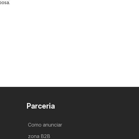
bosa
.
Parceria
Como anunciar
zona B2B