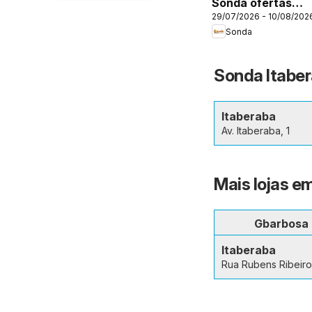
Sonda ofertas
29/07/2026 - 10/08/202
Dia dos Pais
Sonda
Perfumaria
Sonda Itaber
Itaberaba
Av. Itaberaba, 1
Mais lojas e
Gbarbosa
Itaberaba
Rua Rubens Ribeiro,