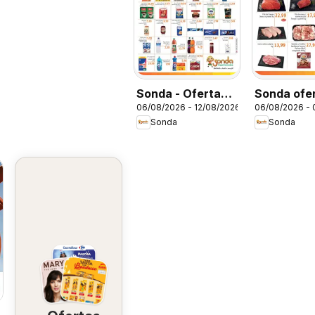
Sonda - Ofertas
Sonda ofe
06/08/2026 - 12/08/2026
06/08/2026 -
da semana
Quinta da
Sonda
Sonda
Economia