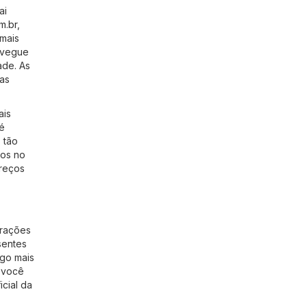
ai
m.br
,
 mais
Navegue
ade. As
mas
ais
é
 tão
gos no
preços
erações
sentes
ogo mais
e você
icial da