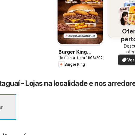
Ofe
pert
Desc
vo
Burger King
ofer
espec
de quinta-feira 11/06/2026
ofertas
Ver
Burger King
taguaí - Lojas na localidade e nos arredor
or