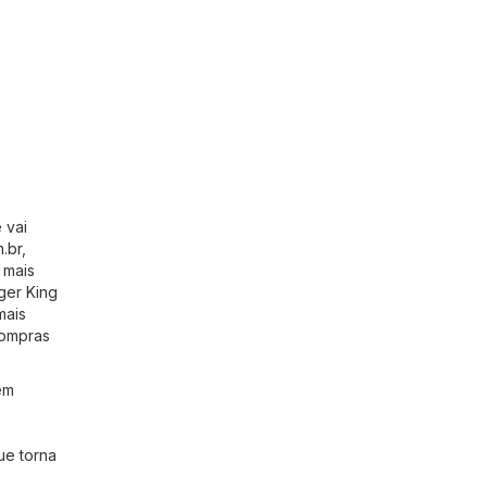
 vai
m.br
,
 mais
ger King
mais
compras
êm
ue torna