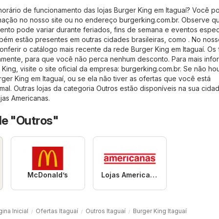
horário de funcionamento das lojas Burger King em Itaguaí? Você p
rmação no nosso site ou no endereço
burgerking.com.br
. Observe q
ento pode variar durante feriados, fins de semana e eventos especi
mbém estão presentes em outras cidades brasileiras, como . No nosso
ferir o catálogo mais recente da rede Burger King em Itaguaí. Os 
iamente, para que você não perca nenhum desconto. Para mais inf
King, visite o site oficial da empresa:
burgerking.com.br
. Se não ho
ger King em Itaguaí, ou se ela não tiver as ofertas que você está
mal. Outras lojas da categoria
Outros
estão disponíveis na sua cidade
jas Americanas
.
de "Outros"
McDonald’s
Lojas Americanas
ina Inicial
Ofertas Itaguaí
Outros Itaguaí
Burger King Itaguaí