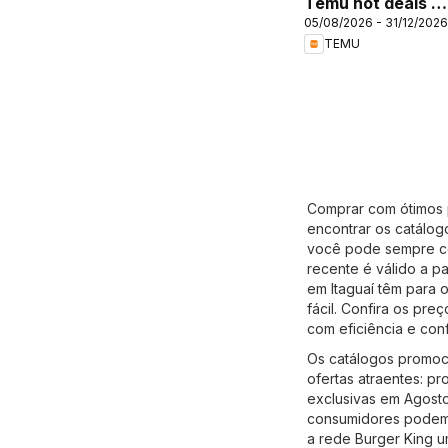
Temu hot deals –
05/08/2026 - 31/12/2026
Brazil
TEMU
Comprar com ótimos p
encontrar os catálogo
você pode sempre con
recente é válido a pa
em Itaguaí têm para 
fácil. Confira os pr
com eficiência e conf
Os catálogos promoci
ofertas atraentes: p
exclusivas em Agosto
consumidores podem e
a rede Burger King u