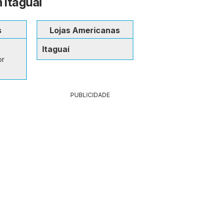
 Itaguaí
s
Lojas Americanas
Itaguaí
or
PUBLICIDADE