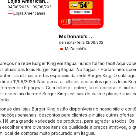
Lojas Americanas
04/08/2026 - 09/08/2026
- Ofertas atuais
Lojas Americanas
McDonald’s
de sexta-feira 12/06/2026
ofertas
McDonald’s
reços na rede Burger King em Itaguaí nunca foi tão fácil! Aqui você
s atuais das lojas Burger King Itaguaí. No
Itaguaí - Portafolhetos.co
ferir as últimas ofertas especiais da rede Burger King. O catálogo
rtir de 11/06/2026. Não perca os últimos descontos que as lojas Bur
oferecer em 9 páginas. Com folhetos online, fazer compras é muito 
eços especiais da rede Burger King sem sair de casa e planeje suas 
orto.
onais das lojas Burger King estão disponíveis no nosso site e cont
romoções semanais, descontos para clientes e muitas outras ofertas
. Há uma grande variedade de produtos, para agradar a todos. Os
scolher entre diversos itens de qualidade a preços atrativos, o q
m local de compras muito procurado em Itaguaí.