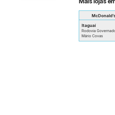
Mais lojas em
McDonald’
Itaguaí
Rodovia Governad
Mário Covas