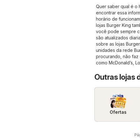
Quer saber qual é o 
encontrar essa info
horário de funcionam
lojas Burger King ta
você pode sempre con
são atualizados diar
sobre as lojas Burger 
unidades da rede Bur
procurando, não faz 
como
McDonald’s
,
Lo
Outras lojas 
Ofertas
Pág