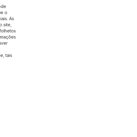
ode
ue o
ais. As
 site,
folhetos
ormações
uver
, tais