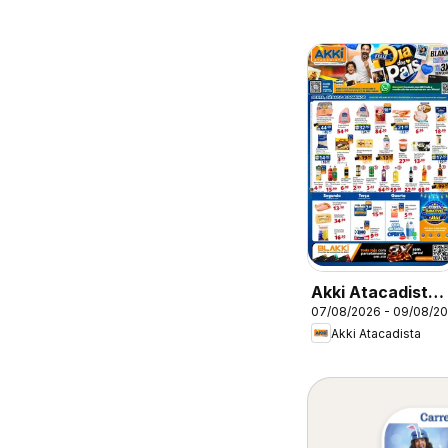
Akki Atacadista 
07/08/2026 - 09/08/2
Ofertas da
Akki Atacadista
semana