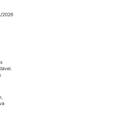
8/2026
as
dável.
s
o
,
va