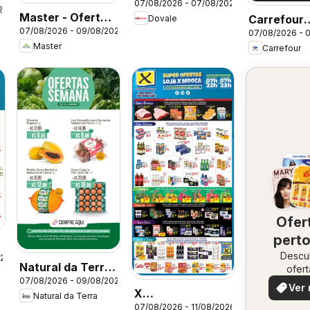
07/08/2026 - 07/08/2026
do Dia
26
Master - Ofertas
Carrefour
Dovale
07/08/2026 - 09/08/2026
da semana
07/08/2026 - 
ofertas FD
Master
Carrefour
Ofer
perto
Descu
vo
026
Natural da Terra
ofert
07/08/2026 - 09/08/2026
especi
- Ofertas da
Ver 
X
Natural da Terra
semana
07/08/2026 - 11/08/2026