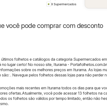
Supermercados -
X Supermercados
Ofertas da
semana
ue você pode comprar com desconto
 últimos folhetos e catálogos da categoria Supermercados em
 no lugar certo! No nosso site,
Iturama - Portafolhetos.com.br
informações sobre os melhores preços em Iturama. As lojas ma
e são: . Navegue pelos folhetos dessas lojas para não perder
moções mais recentes em Iturama todos os dias para que vo
ores ofertas.Atualmente, você pode acessar 13 folhetos na c
os os folhetos são válidos por tempo limitado, então não hes
esmo.