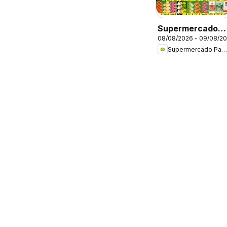
Supermercado
08/08/2026 - 09/08/2
Padrão - Ofertas
Supermercado Padrão
da semana