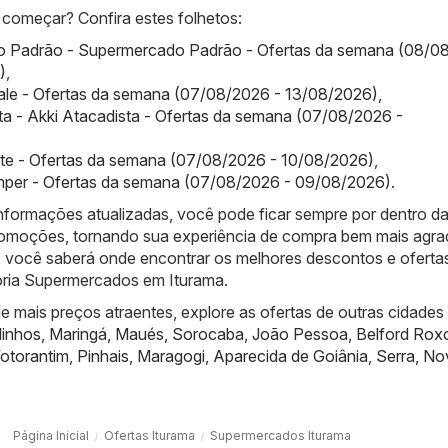
começar? Confira estes folhetos:
 Padrão - Supermercado Padrão - Ofertas da semana (08/0
)
,
ale - Ofertas da semana (07/08/2026 - 13/08/2026)
,
ta - Akki Atacadista - Ofertas da semana (07/08/2026 -
ste - Ofertas da semana (07/08/2026 - 10/08/2026)
,
per - Ofertas da semana (07/08/2026 - 09/08/2026)
.
nformações atualizadas, você pode ficar sempre por dentro d
promoções, tornando sua experiência de compra bem mais agra
 você saberá onde encontrar os melhores descontos e oferta
oria Supermercados em Iturama.
 mais preços atraentes, explore as ofertas de outras cidades
linhos
,
Maringá
,
Maués
,
Sorocaba
,
João Pessoa
,
Belford Rox
otorantim
,
Pinhais
,
Maragogi
,
Aparecida de Goiânia
,
Serra
,
No
Página Inicial
Ofertas Iturama
Supermercados Iturama