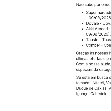
Não sabe por onde 
Supermercado
- 09/08/2026
Dovale - Dov
Akki Atacadis
09/08/2026)
,
Tauste - Tau
Comper - Com
Graças às nossas i
últimas ofertas e 
Com a nossa ajuda,
especiais da categ
Se está em busca de
também:
Niterói
,
Va
Duque de Caxias
,
V
Iguaçu
,
Cabedelo
.