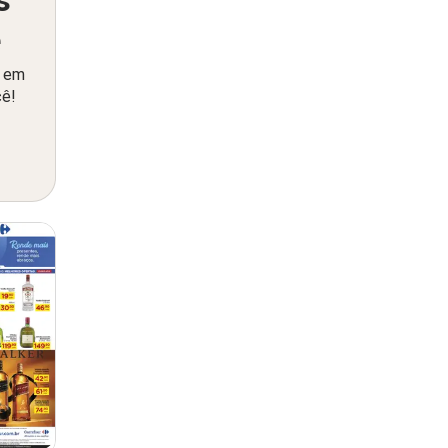
ê
o em
cê!