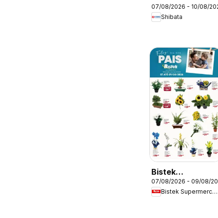
07/08/2026 - 10/08/20
da semana
Shibata
Bistek
07/08/2026 - 09/08/2
Supermercados
Bistek Supermercados
ofertas Dia dos
Pais Flores