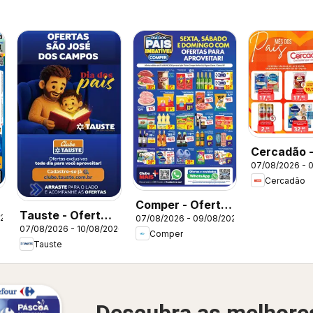
Cercadão 
07/08/2026 - 
Ofertas da
Cercadão
semana
-
Comper - Ofertas
Tauste - Ofertas
026
07/08/2026 - 09/08/2026
da semana
07/08/2026 - 10/08/2026
da semana
Comper
Tauste
Descubra as melhore