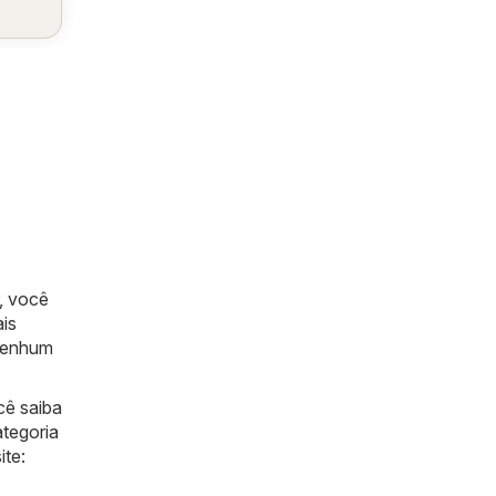
, você
is
 nenhum
cê saiba
ategoria
ite: