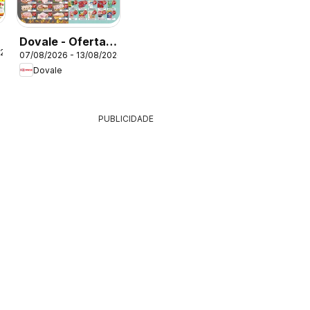
Dovale - Ofertas
026
07/08/2026 - 13/08/2026
da semana
Dovale
PUBLICIDADE