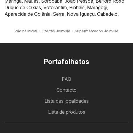
Maringá
,
Maués
,
Sorocaba
,
João Pessoa
,
Belford Roxo
,
Duque de Caxias
,
Votorantim
,
Pinhais
,
Maragogi
,
Aparecida de Goiânia
,
Serra
,
Nova Iguaçu
,
Cabedelo
.
Página Inicial
Ofertas Joinville
Supermercados Joinville
Portafolhetos
FAQ
Contacto
Lista das localidades
Lista de produtos