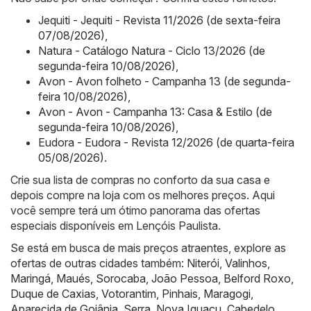
Jequiti - Jequiti - Revista 11/2026 (de sexta-feira
07/08/2026)
,
Natura - Catálogo Natura - Ciclo 13/2026 (de
segunda-feira 10/08/2026)
,
Avon - Avon folheto - Campanha 13 (de segunda-
feira 10/08/2026)
,
Avon - Avon - Campanha 13: Casa & Estilo (de
segunda-feira 10/08/2026)
,
Eudora - Eudora - Revista 12/2026 (de quarta-feira
05/08/2026)
.
Crie sua lista de compras no conforto da sua casa e
depois compre na loja com os melhores preços. Aqui
você sempre terá um ótimo panorama das ofertas
especiais disponíveis em Lençóis Paulista.
Se está em busca de mais preços atraentes, explore as
ofertas de outras cidades também:
Niterói
,
Valinhos
,
Maringá
,
Maués
,
Sorocaba
,
João Pessoa
,
Belford Roxo
,
Duque de Caxias
,
Votorantim
,
Pinhais
,
Maragogi
,
Aparecida de Goiânia
,
Serra
,
Nova Iguaçu
,
Cabedelo
.