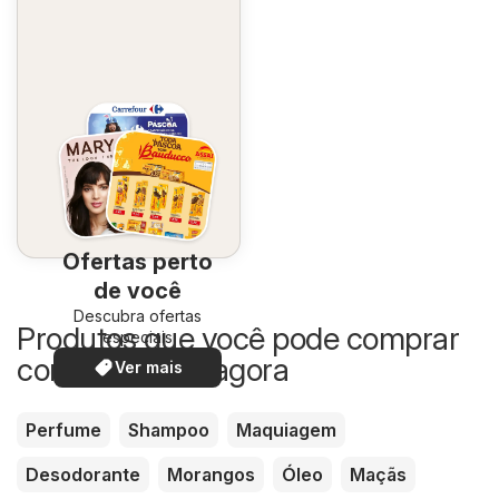
Ofertas perto
de você
Descubra ofertas
Produtos que você pode comprar
especiais
com desconto agora
Ver mais
Perfume
Shampoo
Maquiagem
Desodorante
Morangos
Óleo
Maçãs