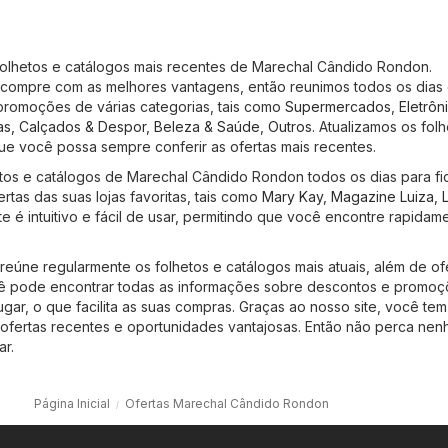
folhetos e catálogos mais recentes de Marechal Cândido Rondon.
ompre com as melhores vantagens, então reunimos todos os dias
promoções de várias categorias, tais como
Supermercados
,
Eletrôn
s, Calçados & Despor
,
Beleza & Saúde
,
Outros
. Atualizamos os fol
ue você possa sempre conferir as ofertas mais recentes.
os e catálogos de Marechal Cândido Rondon todos os dias para fi
ertas das suas lojas favoritas, tais como
Mary Kay
,
Magazine Luiza
,
ite é intuitivo e fácil de usar, permitindo que você encontre rapidam
 reúne regularmente os folhetos e catálogos mais atuais, além de of
cê pode encontrar todas as informações sobre descontos e promo
ugar, o que facilita as suas compras. Graças ao nosso site, você te
ofertas recentes e oportunidades vantajosas. Então não perca ne
r.
Página Inicial
Ofertas Marechal Cândido Rondon