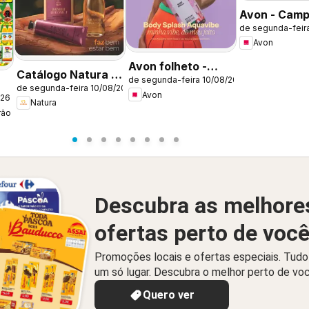
Avon - Cam
de segunda-feir
13: Casa & Es
Avon
Avon folheto -
Catálogo Natura -
de segunda-feira 10/08/2026
Campanha 13
de segunda-feira 10/08/2026
Ciclo 13/2026
Avon
026
Natura
rão
Descubra as melhore
ofertas perto de voc
Promoções locais e ofertas especiais. Tud
um só lugar. Descubra o melhor perto de vo
Quero ver