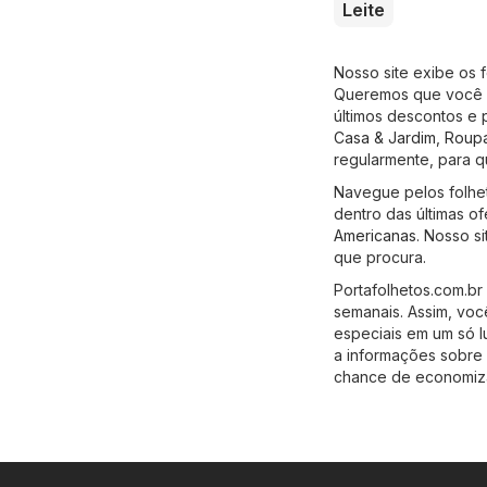
Leite
Nosso site exibe os 
Queremos que você c
últimos descontos e 
Casa & Jardim
,
Roupa
regularmente, para q
Navegue pelos folhet
dentro das últimas of
Americanas
. Nosso s
que procura.
Portafolhetos.com.br
semanais. Assim, vo
especiais em um só l
a informações sobre 
chance de economiza