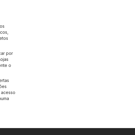
 os
icos
,
hetos
car por
Lojas
ente o
ertas
ções
m acesso
nhuma