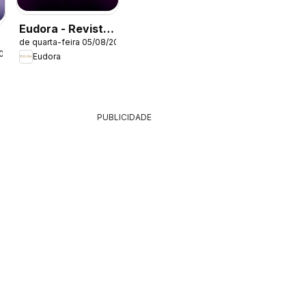
Eudora - Revista
de quarta-feira 05/08/2026
12/2026
2026
Eudora
PUBLICIDADE