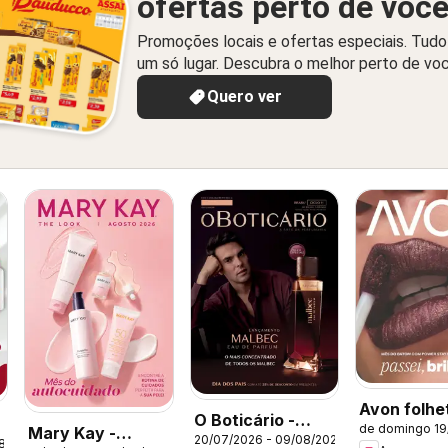
ofertas perto de voc
Promoções locais e ofertas especiais. Tud
um só lugar. Descubra o melhor perto de vo
Quero ver
Avon folhe
O Boticário -
de domingo 19
Mary Kay -
Campanha 
20/07/2026 - 09/08/2026
Ciclo 11/2026
08/2026