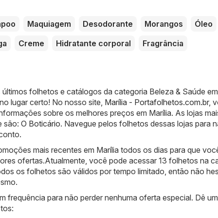
mpoo
Maquiagem
Desodorante
Morangos
Óleo
ga
Creme
Hidratante corporal
Fragrância
 últimos folhetos e catálogos da categoria Beleza & Saúde em
 no lugar certo! No nosso site,
Marília - Portafolhetos.com.br
, 
informações sobre os melhores preços em Marília. As lojas mai
e são:
O Boticário
. Navegue pelos folhetos dessas lojas para 
conto.
moções mais recentes em Marília todos os dias para que voc
ores ofertas.Atualmente, você pode acessar 13 folhetos na c
os os folhetos são válidos por tempo limitado, então não hes
esmo.
com frequência para não perder nenhuma oferta especial. Dê u
tos: