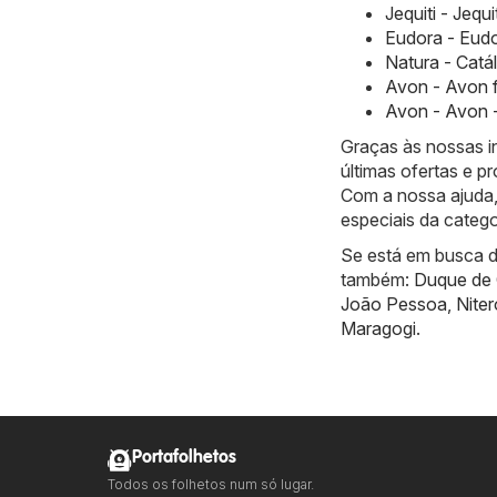
Jequiti - Jequ
Eudora - Eudo
Natura - Catá
Avon - Avon 
Avon - Avon -
Graças às nossas i
últimas ofertas e 
Com a nossa ajuda,
especiais da catego
Se está em busca de
também:
Duque de 
João Pessoa
,
Niter
Maragogi
.
Portafolhetos
Todos os folhetos num só lugar.