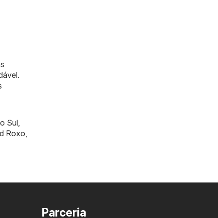
as
dável.
s
o Sul
,
rd Roxo
,
Parceria