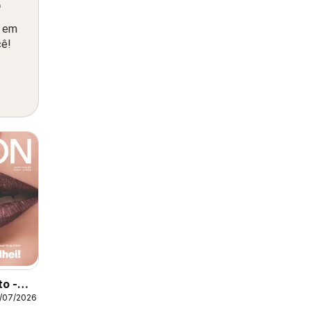
ê
o em
cê!
to -
/07/2026
12