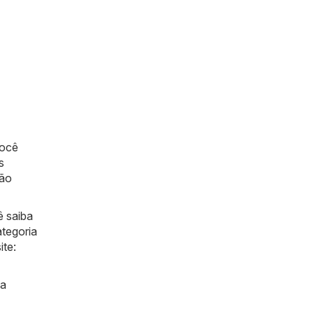
você
s
não
ê saiba
ategoria
ite:
ma