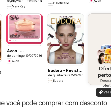
Avon
01/08/2026 - 31/08/2026
Catálogo Agosto
O Boticário
Mary Kay
2026
Avon -
de domingo 19/07/2026
Campanha 12:
Avon
Casa & Estilo
Ofer
Eudora - Revista
6
perto
de quarta-feira 15/07/2026
11/2026
Descu
vo
Eudora
ofert
especi
Ver 
ue você pode comprar com desconto