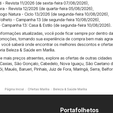
iti - Revista 11/2026 (de sexta-feira 07/08/2026)
,
ra - Revista 12/2026 (de quarta-feira 05/08/2026)
,
logo Natura - Ciclo 13/2026 (de segunda-feira 10/08/2026)
,
folheto - Campanha 13 (de segunda-feira 10/08/2026)
,
 Campanha 13: Casa & Estilo (de segunda-feira 10/08/2026)
.
nformações atualizadas, você pode ficar sempre por dentro d
promoções, tornando sua experiência de compra bem mais agra
 você saberá onde encontrar os melhores descontos e oferta
ria Beleza & Saúde em Marília.
 mais preços atraentes, explore as ofertas de outras cidades
Caxias
,
São Gonçalo
,
Cabedelo
,
Nova Iguaçu
,
São Caetano d
ói
,
Maués
,
Barueri
,
Pinhais
,
Juiz de Fora
,
Maringá
,
Serra
,
Belfo
Página Inicial
Ofertas Marília
Beleza & Saúde Marília
Portafolhetos