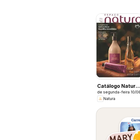
Catálogo Natura
de segunda-feira 10/0
- Ciclo 13/2026
Natura