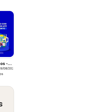
os -
09/08/2026
tual
os
s