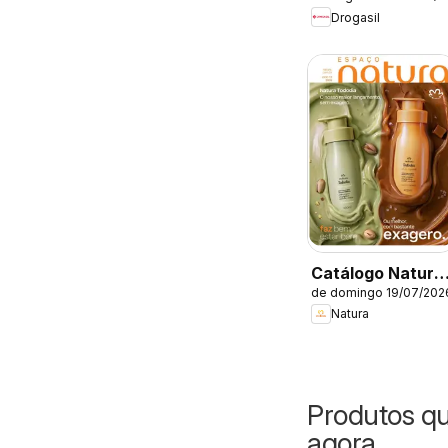
Catálogo atual
Drogasil
Catálogo Natura
de domingo 19/07/202
- Ciclo 12/2026
Natura
Produtos q
agora