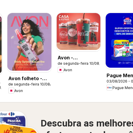
Avon -
de segunda-feira 10/08/2026
Campanha 13:
Avon
Casa & Estilo
Pague Men
Avon folheto -
03/08/2026 - 
Catálogo a
de segunda-feira 10/08/2026
Campanha 13
8/2026
Pague Men
Avon
Descubra as melhore