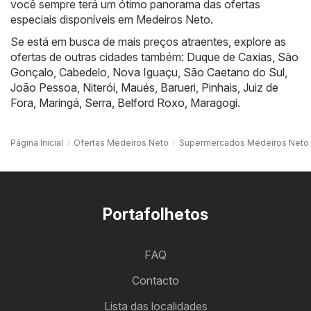
você sempre terá um ótimo panorama das ofertas
especiais disponíveis em Medeiros Neto.
Se está em busca de mais preços atraentes, explore as
ofertas de outras cidades também:
Duque de Caxias
,
São
Gonçalo
,
Cabedelo
,
Nova Iguaçu
,
São Caetano do Sul
,
João Pessoa
,
Niterói
,
Maués
,
Barueri
,
Pinhais
,
Juiz de
Fora
,
Maringá
,
Serra
,
Belford Roxo
,
Maragogi
.
Página Inicial
Ofertas Medeiros Neto
Supermercados Medeiros Neto
Portafolhetos
FAQ
Contacto
Lista das localidades