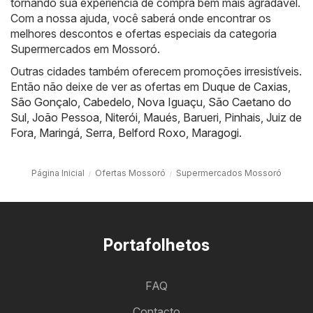
tornando sua experiência de compra bem mais agradável.
Com a nossa ajuda, você saberá onde encontrar os
melhores descontos e ofertas especiais da categoria
Supermercados em Mossoró.
Outras cidades também oferecem promoções irresistíveis.
Então não deixe de ver as ofertas em
Duque de Caxias
,
São Gonçalo
,
Cabedelo
,
Nova Iguaçu
,
São Caetano do
Sul
,
João Pessoa
,
Niterói
,
Maués
,
Barueri
,
Pinhais
,
Juiz de
Fora
,
Maringá
,
Serra
,
Belford Roxo
,
Maragogi
.
Página Inicial
Ofertas Mossoró
Supermercados Mossoró
Portafolhetos
FAQ
Contacto