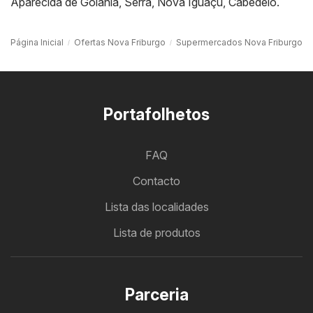
Aparecida de Goiânia
,
Serra
,
Nova Iguaçu
,
Cabedelo
.
Página Inicial
Ofertas Nova Friburgo
Supermercados Nova Friburgo
Portafolhetos
FAQ
Contacto
Lista das localidades
Lista de produtos
Parceria