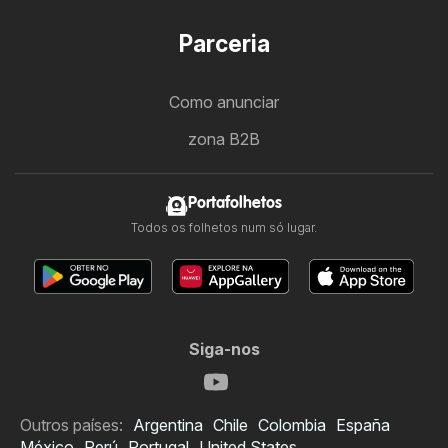
Parceria
Como anunciar
zona B2B
Portafolhetos
Todos os folhetos num só lugar.
Siga-nos
Outros países:
Argentina
Chile
Colombia
España
México
Perú
Portugal
United States