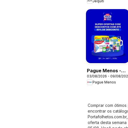
Jequiti
Pague Menos -
03/08/2026 - 09/08/20
Catálogo atual
Pague Menos
Comprar com ótimos p
encontrar os catálog
Portafolhetos.com.br
oferta desta semana 