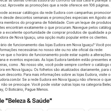
car as últimas ofertas Eudora do conforto da sua casa e planejar 
icaz. Aproveite as promoções que a rede oferece em 106 páginas.
 pode acessar catálogos da rede Eudora com campanhas promocion
uem desde descontos semanais e promoções especiais em Agosto at
para membros do programa de fidelidade. Com um leque de produtos
entes encontram exatamente o que procuram. Navegue pelos catálo
te a excelente oportunidade de comprar produtos de qualidade a 
Eudora de Nova Iguaçu, uma opção muito popular entre os clientes.
orário de funcionamento das lojas Eudora em Nova Iguaçu? Você po
formações necessárias no nosso site ou no site oficial da rede:
rve que o horário de funcionamento pode estar sujeito a alterações
mana e eventos especiais. As lojas Eudora também estão presentes 
leiras, como . No nosso site, você pode sempre conferir o catálogo 
ra em Nova Iguaçu. Os folhetos são atualizados diariamente, para
m desconto. Para mais informações sobre as lojas Eudora, visite o 
udora.com.br
. Se a rede Eudora em Nova Iguaçu não oferece o qu
não se preocupe. Você pode visitar outras lojas na categoria
Bele
ay
,
O Boticário
,
Pague Menos
.
de "Beleza & Saúde"