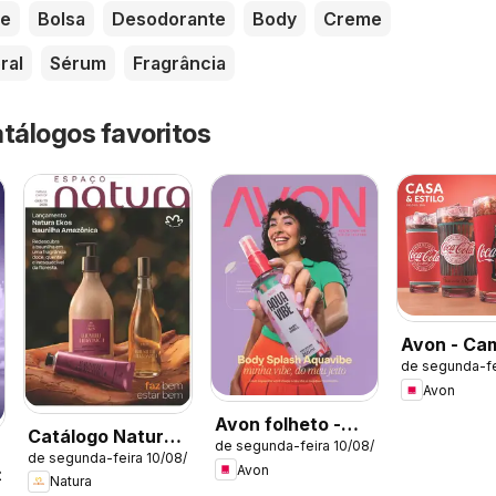
te
Bolsa
Desodorante
Body
Creme
ral
Sérum
Fragrância
atálogos favoritos
Avon - Ca
de segunda-fe
13: Casa & 
Avon
Avon folheto -
Catálogo Natura -
de segunda-feira 10/08/2026
Campanha 13
de segunda-feira 10/08/2026
Ciclo 13/2026
Avon
026
Natura