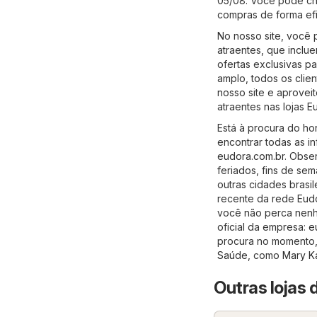
05/08. Você pode che
compras de forma ef
No nosso site, você
atraentes, que incl
ofertas exclusivas 
amplo, todos os cli
nosso site e aprovei
atraentes nas lojas 
Está à procura do h
encontrar todas as in
eudora.com.br
. Obse
feriados, fins de se
outras cidades brasi
recente da rede Eudo
você não perca nenhu
oficial da empresa:
e
procura no momento, 
Saúde
, como
Mary K
Outras lojas 