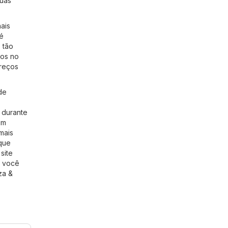
suas
ais
é
 tão
gos no
preços
de
 durante
em
mais
 que
site
e você
za &