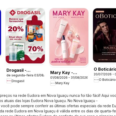
O Boticário
26
Drogasil -
Mary Kay -
20/07/2026 - 
Ciclo 11/2
de segunda-feira 03/08/2026
Catálogo atual
01/08/2026 - 31/08/2026
Catálogo Agosto
O Boticário
Drogasil
Mary Kay
2026
reços na rede Eudora em Nova Iguaçu nunca foi tão fácil! Aqui voc
os atuais das lojas Eudora Nova Iguaçu. No
Nova Iguaçu -
, você pode sempre conferir as últimas ofertas especiais da rede E
da rede Eudora em Nova Iguaçu é válida entre os dias de quarta-fe