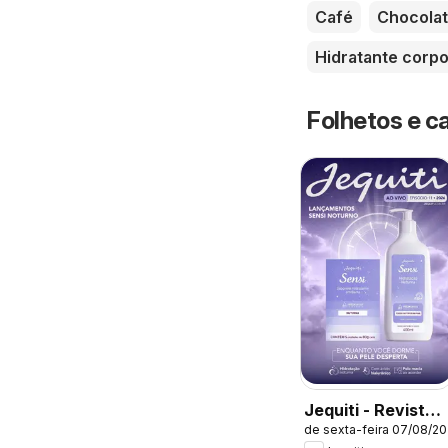
Café
Chocola
Hidratante corpo
Folhetos e c
Jequiti - Revista
de sexta-feira 07/08/2
11/2026