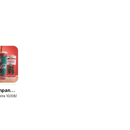
mpanha
ira 10/08/2026
Estilo