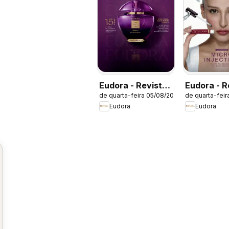
Eudora - Revista
Eudora - R
de quarta-feira 05/08/2026
de quarta-feir
12/2026
11/2026
Eudora
Eudora