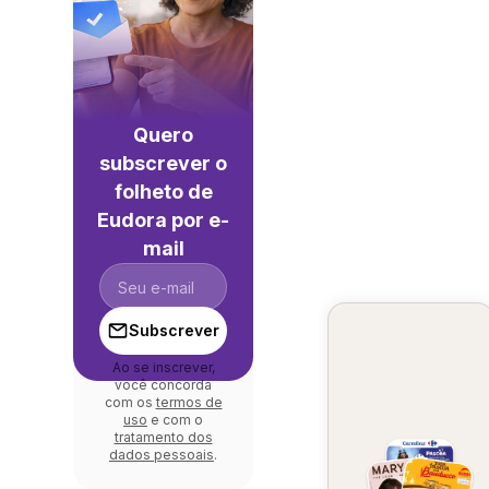
Quero
subscrever o
folheto de
Eudora por e-
mail
Subscrever
Ao se inscrever,
você concorda
com os
termos de
uso
e com o
tratamento dos
dados pessoais
.