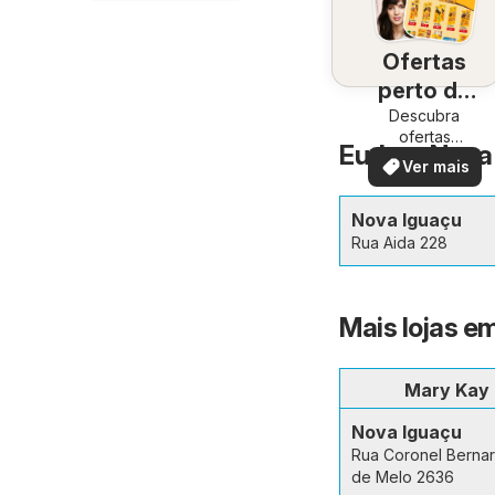
Ofertas
perto de
Descubra
você
ofertas
Eudora Nova 
especiais
Ver mais
Nova Iguaçu
Rua Aida 228
Mais lojas e
Mary Kay
Nova Iguaçu
Rua Coronel Berna
de Melo 2636