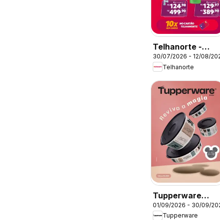
Telhanorte -
30/07/2026 - 12/08/20
Ofertas atuais
Telhanorte
Tupperware
01/09/2026 - 30/09/20
catálogo Vitrine
Tupperware
09