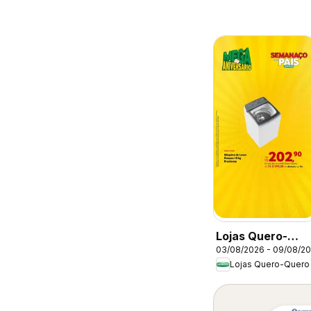
Lojas Quero-
03/08/2026 - 09/08/2
Quero ofertas
Lojas Quero-Quero
Dia dos Pais