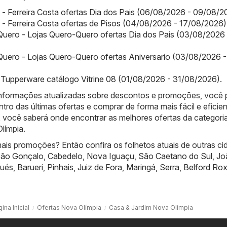
a - Ferreira Costa ofertas Dia dos Pais (06/08/2026 - 09/08/2
a - Ferreira Costa ofertas de Pisos (04/08/2026 - 17/08/2026)
uero - Lojas Quero-Quero ofertas Dia dos Pais (03/08/2026 
uero - Lojas Quero-Quero ofertas Aniversario (03/08/2026 -
Tupperware catálogo Vitrine 08 (01/08/2026 - 31/08/2026)
.
informações atualizadas sobre descontos e promoções, você
ntro das últimas ofertas e comprar de forma mais fácil e eficien
 você saberá onde encontrar as melhores ofertas da categori
límpia.
ais promoções? Então confira os folhetos atuais de outras ci
ão Gonçalo
,
Cabedelo
,
Nova Iguaçu
,
São Caetano do Sul
,
Jo
ués
,
Barueri
,
Pinhais
,
Juiz de Fora
,
Maringá
,
Serra
,
Belford Ro
ina Inicial
Ofertas Nova Olímpia
Casa & Jardim Nova Olímpia