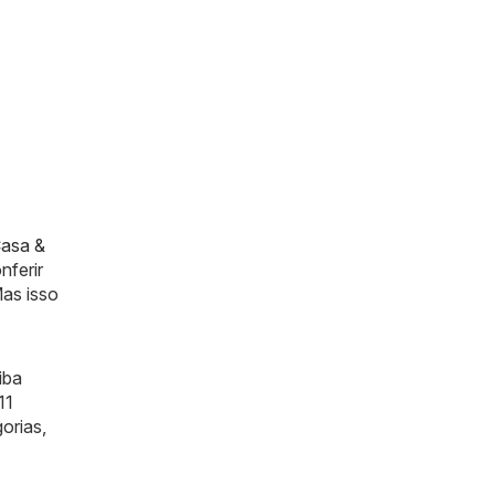
asa &
nferir
Mas isso
iba
11
orias,