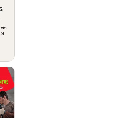
s
ê
o em
cê!