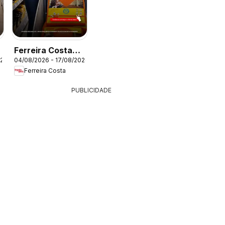
Ferreira Costa
026
04/08/2026 - 17/08/2026
ofertas de Pisos
Ferreira Costa
PUBLICIDADE