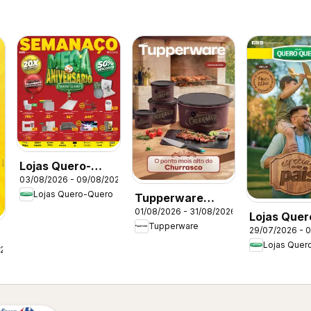
Lojas Quero-
03/08/2026 - 09/08/2026
Quero ofertas
Lojas Quero-Quero
Tupperware
Aniversario
01/08/2026 - 31/08/2026
catálogo Vitrine
Lojas Quer
Tupperware
08
29/07/2026 - 
Quero - Of
Lojas Quer
atuais
026