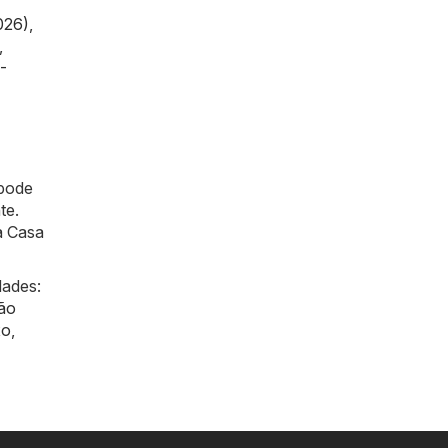
026)
,
,
-
 pode
te.
a Casa
dades:
ão
xo
,