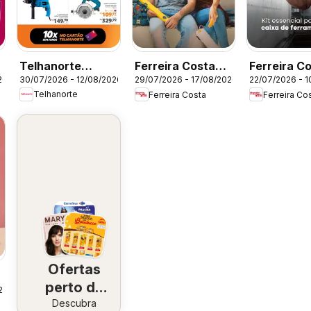
Telhanorte
Ferreira Costa
Ferreira Co
30/07/2026 - 12/08/2026
26
29/07/2026 - 17/08/2026
22/07/2026 - 
ofertas Pro
ofertas Farra de
Ofertas at
Telhanorte
Ferreira Costa
Ferreira Co
Pisos
Ofertas
perto de
26
Descubra
você