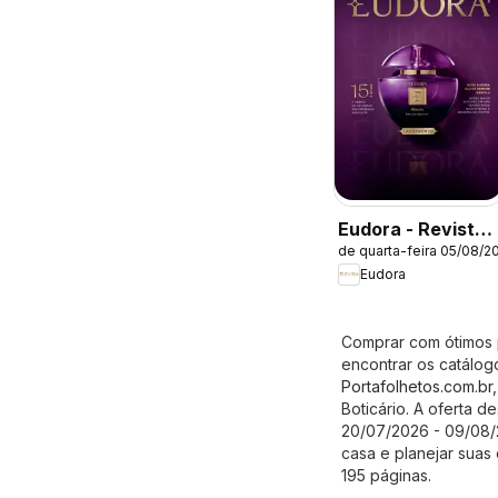
Eudora - Revista
de quarta-feira 05/08/2
12/2026
Eudora
Comprar com ótimos p
encontrar os catálogo
Portafolhetos.com.br
Boticário. A oferta d
20/07/2026 - 09/08/2
casa e planejar sua
195 páginas.