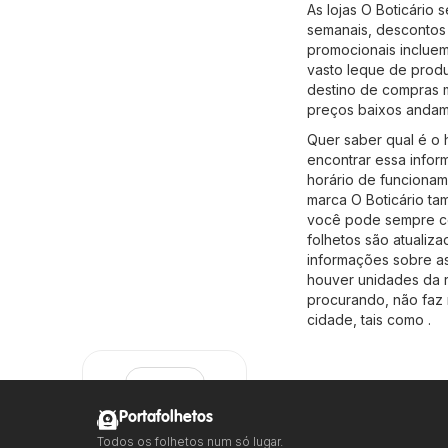
As lojas O Boticário
semanais, descontos 
promocionais incluem
vasto leque de produ
destino de compras m
preços baixos andam
Quer saber qual é o 
encontrar essa info
horário de funcionam
marca O Boticário ta
você pode sempre con
folhetos são atualiz
informações sobre as 
houver unidades da r
procurando, não faz 
cidade, tais como .
Portafolhetos
Todos os folhetos num só lugar.