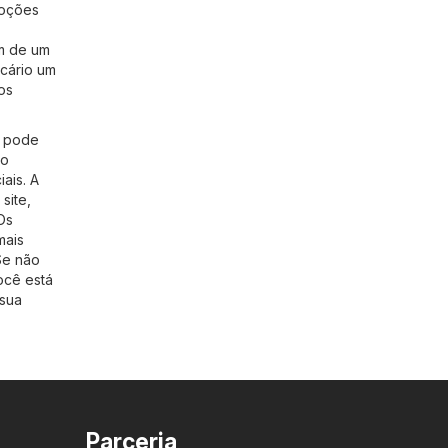
moções
am de um
icário um
os
ê pode
 o
ais. A
site,
Os
mais
Se não
ocê está
 sua
Parceria