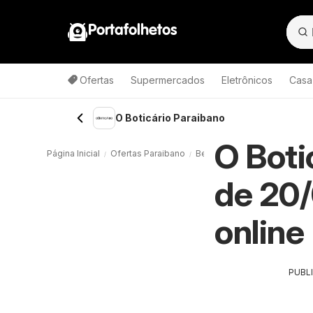
Portafolhetos
Ofertas
Supermercados
Eletrônicos
Casa
O Boticário Paraibano
O Boti
Página Inicial
Ofertas Paraibano
Beleza & Saúde Paraibano
de 20/
online
PUBL