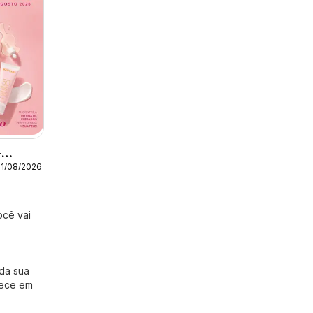
-
31/08/2026
Agosto
ocê vai
 da sua
rece em