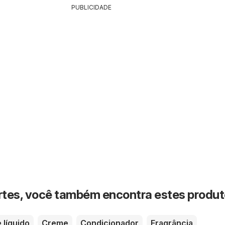
PUBLICIDADE
rtes, você também encontra estes produ
 líquido
Creme
Condicionador
Fragrância