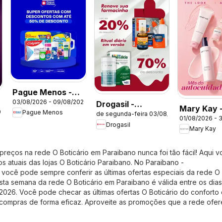
Pague Menos -
03/08/2026 - 09/08/2026
Catálogo atual
Drogasil -
Mary Kay 
026
Pague Menos
de segunda-feira 03/08/2026
Catálogo atual
01/08/2026 - 
Catálogo 
Drogasil
Mary Kay
2026
reços na rede O Boticário em Paraibano nunca foi tão fácil! Aqui v
s atuais das lojas O Boticário Paraibano. No
Paraibano -
, você pode sempre conferir as últimas ofertas especiais da rede O
esta semana da rede O Boticário em Paraibano é válida entre os dias
026. Você pode checar as últimas ofertas O Boticário do conforto
s compras de forma eficaz. Aproveite as promoções que a rede ofe