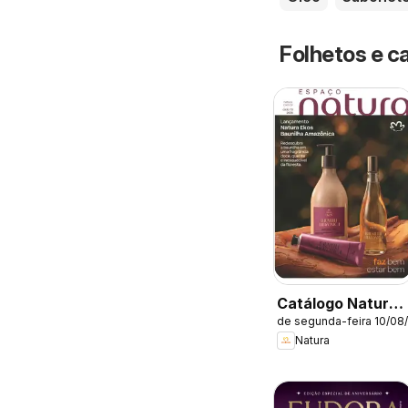
Folhetos e c
Catálogo Natura -
de segunda-feira 10/08
Ciclo 13/2026
Natura