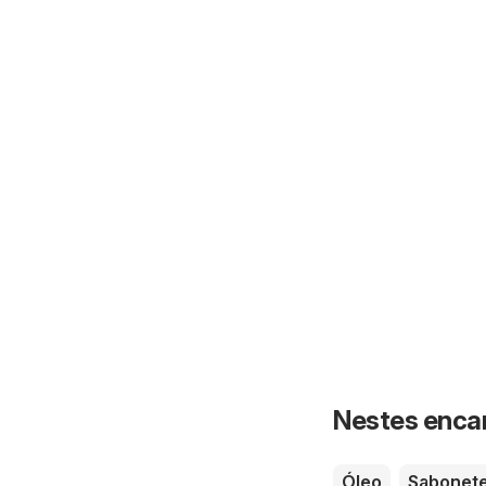
Nestes enca
Óleo
Sabonete