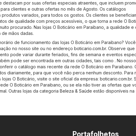
 se destacam por suas ofertas especiais atraentes, que incluem pro
para clientes e outras ofertas no mês de Agosto. Os catálogos
 produtos variados, para todos os gostos. Os clientes se benefici
tos de qualidade com preços acessíveis, o que torna a rede O Bot
uito procurado. Nas lojas O Boticário em Paraibano, a qualidade e 
 de mãos dadas.
horário de funcionamento das lojas O Boticário em Paraibano? Voc
rmação no nosso site ou no endereço
boticario.com.br
. Observe que
ento pode variar durante feriados, fins de semana e eventos especi
mbém pode ser encontrada em outras cidades, tais como . No nosso 
ferir o catálogo mais recente da rede O Boticário em Paraibano. 
ados diariamente, para que você não perca nenhum desconto. Para 
lojas O Boticário, visite o site oficial da empresa:
boticario.com.br
. 
ede O Boticário em Paraibano, ou se ela não tiver as ofertas que v
mal. Outras lojas da categoria
Beleza & Saúde
estão disponíveis na
Portafolhetos