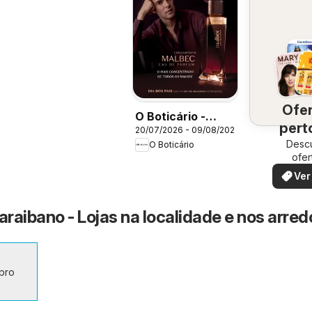
Ofe
O Boticário -
pert
20/07/2026 - 09/08/2026
Ciclo 11/2026
Desc
vo
O Boticário
ofer
espec
Ver
araibano - Lojas na localidade e nos arred
bro