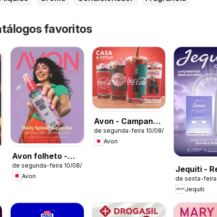
atálogos favoritos
Avon - Campanha
de segunda-feira 10/08/2026
13: Casa & Estilo
Avon
Avon folheto -
de segunda-feira 10/08/2026
Campanha 13
Jequiti - R
/2026
Avon
de sexta-feir
11/2026
Jequiti