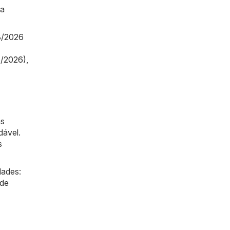
ma
8/2026
8/2026)
,
as
dável.
s
dades:
de