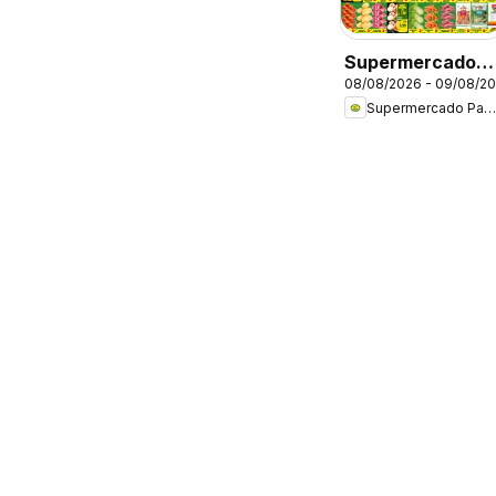
Supermercado
08/08/2026 - 09/08/2
Padrão - Ofertas
Supermercado Padrão
da semana