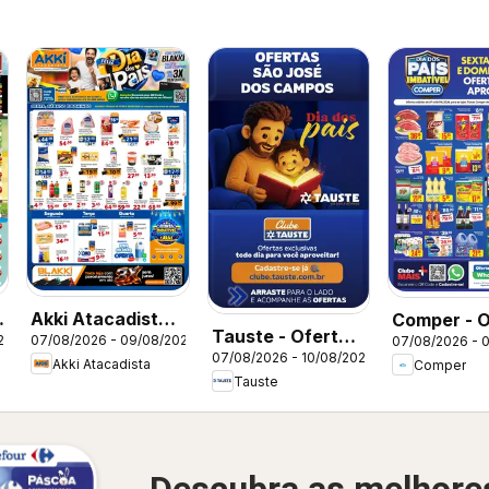
Akki Atacadista -
Comper - O
Tauste - Ofertas
26
07/08/2026 - 09/08/2026
07/08/2026 - 
Ofertas da
da semana
07/08/2026 - 10/08/2026
da semana
Akki Atacadista
Comper
semana
Tauste
Descubra as melhore