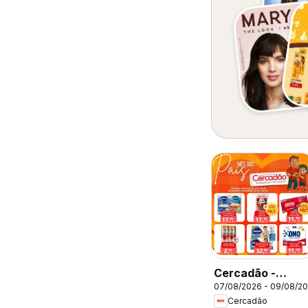
Cercadão -
07/08/2026 - 09/08/2
Ofertas da
Cercadão
semana