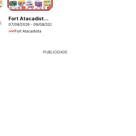
Fort Atacadista -
026
07/08/2026 - 09/08/2026
Ofertas da
Fort Atacadista
semana
PUBLICIDADE