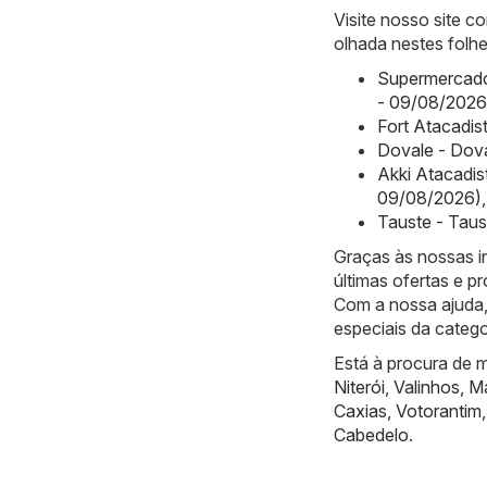
Visite nosso site 
olhada nestes folhe
Supermercado
- 09/08/2026
Fort Atacadis
Dovale - Dov
Akki Atacadis
09/08/2026)
,
Tauste - Tau
Graças às nossas i
últimas ofertas e 
Com a nossa ajuda,
especiais da cate
Está à procura de m
Niterói
,
Valinhos
,
Ma
Caxias
,
Votorantim
Cabedelo
.