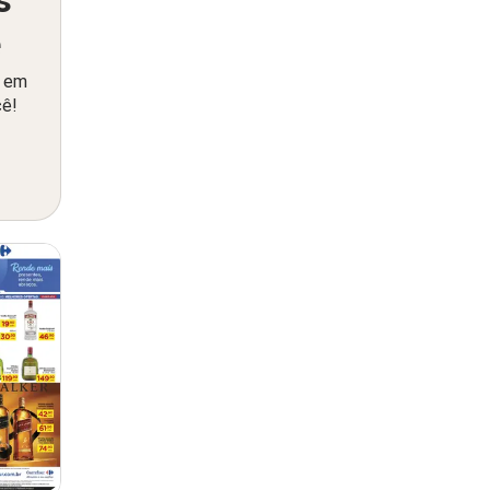
ê
o em
cê!