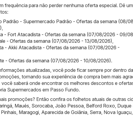
com frequência para não perder nenhuma oferta especial. Dê u
tos:
 Padrão - Supermercado Padrão - Ofertas da semana (08/0
)
,
ta - Fort Atacadista - Ofertas da semana (07/08/2026 - 09/0
ale - Ofertas da semana (07/08/2026 - 13/08/2026)
,
ta - Akki Atacadista - Ofertas da semana (07/08/2026 -
ste - Ofertas da semana (07/08/2026 - 10/08/2026)
.
nformações atualizadas, você pode ficar sempre por dentro d
promoções, tornando sua experiência de compra bem mais agra
 você saberá onde encontrar os melhores descontos e oferta
goria Supermercados em Passo Fundo.
ais promoções? Então confira os folhetos atuais de outras ci
ringá
,
Maués
,
Sorocaba
,
João Pessoa
,
Belford Roxo
,
Duque 
,
Pinhais
,
Maragogi
,
Aparecida de Goiânia
,
Serra
,
Nova Iguaçu
,