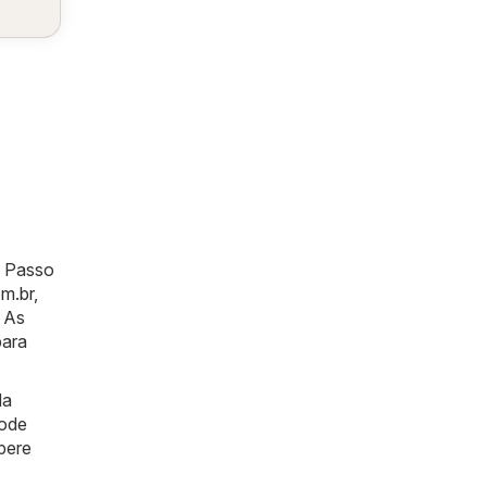
m Passo
m.br
,
 As
para
da
pode
spere