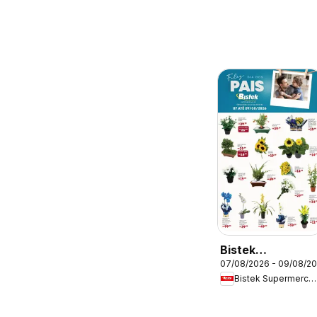
Bistek
07/08/2026 - 09/08/2
Supermercados
Bistek Supermercados
ofertas Dia dos
Pais Flores