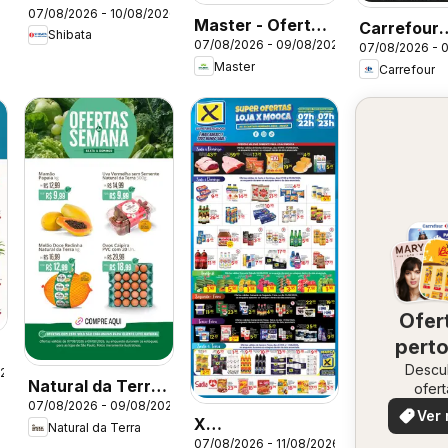
07/08/2026 - 10/08/2026
da semana
Master - Ofertas
Carrefour
Shibata
07/08/2026 - 09/08/2026
da semana
07/08/2026 - 
ofertas FD
Master
Carrefour
Ofer
perto
Descu
vo
026
Natural da Terra
ofert
07/08/2026 - 09/08/2026
especi
- Ofertas da
Ver 
X
Natural da Terra
semana
07/08/2026 - 11/08/2026