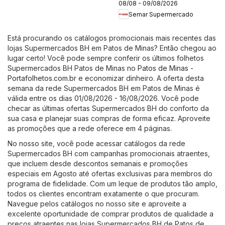
08/08 - 09/08/2026
Perfumaria
Semar Supermercado
Está procurando os catálogos promocionais mais recentes das
lojas Supermercados BH em Patos de Minas? Então chegou ao
lugar certo! Você pode sempre conferir os últimos folhetos
Supermercados BH Patos de Minas no
Patos de Minas -
Portafolhetos.com.br
e economizar dinheiro. A oferta desta
semana da rede Supermercados BH em Patos de Minas é
válida entre os dias 01/08/2026 - 16/08/2026. Você pode
checar as últimas ofertas Supermercados BH do conforto da
sua casa e planejar suas compras de forma eficaz. Aproveite
as promoções que a rede oferece em 4 páginas.
No nosso site, você pode acessar catálogos da rede
Supermercados BH com campanhas promocionais atraentes,
que incluem desde descontos semanais e promoções
especiais em Agosto até ofertas exclusivas para membros do
programa de fidelidade. Com um leque de produtos tão amplo,
todos os clientes encontram exatamente o que procuram.
Navegue pelos catálogos no nosso site e aproveite a
excelente oportunidade de comprar produtos de qualidade a
preços atraentes nas lojas Supermercados BH de Patos de