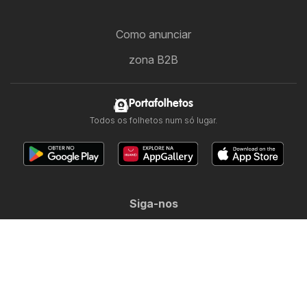
Como anunciar
zona B2B
Portafolhetos
Todos os folhetos num só lugar.
Siga-nos
Outros países:
Argentina
Chile
Colombia
España
México
Perú
Portugal
United States