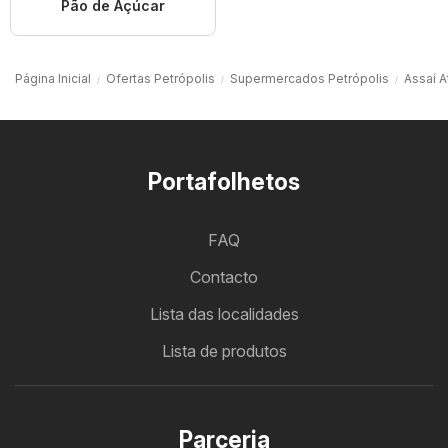
Pão de Açúcar
Página Inicial
Ofertas Petrópolis
Supermercados Petrópolis
Assaí A
Portafolhetos
FAQ
Contacto
Lista das localidades
Lista de produtos
Parceria