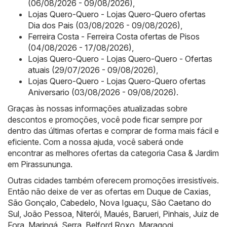
(06/08/2026 - 09/08/2026)
,
Lojas Quero-Quero - Lojas Quero-Quero ofertas
Dia dos Pais (03/08/2026 - 09/08/2026)
,
Ferreira Costa - Ferreira Costa ofertas de Pisos
(04/08/2026 - 17/08/2026)
,
Lojas Quero-Quero - Lojas Quero-Quero - Ofertas
atuais (29/07/2026 - 09/08/2026)
,
Lojas Quero-Quero - Lojas Quero-Quero ofertas
Aniversario (03/08/2026 - 09/08/2026)
.
Graças às nossas informações atualizadas sobre
descontos e promoções, você pode ficar sempre por
dentro das últimas ofertas e comprar de forma mais fácil e
eficiente. Com a nossa ajuda, você saberá onde
encontrar as melhores ofertas da categoria Casa & Jardim
em Pirassununga.
Outras cidades também oferecem promoções irresistíveis.
Então não deixe de ver as ofertas em
Duque de Caxias
,
São Gonçalo
,
Cabedelo
,
Nova Iguaçu
,
São Caetano do
Sul
,
João Pessoa
,
Niterói
,
Maués
,
Barueri
,
Pinhais
,
Juiz de
Fora
,
Maringá
,
Serra
,
Belford Roxo
,
Maragogi
.