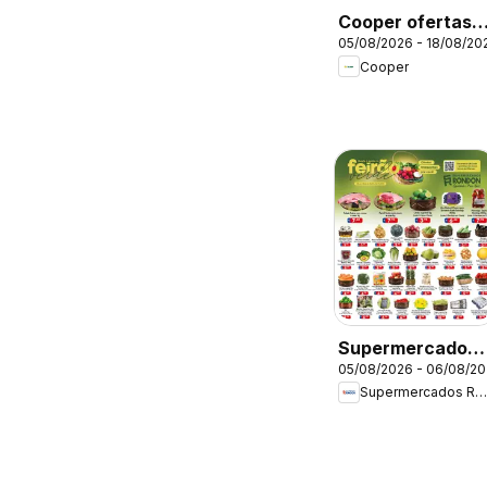
Cooper ofertas
05/08/2026 - 18/08/20
Quinzenal
Cooper
Supermercados
05/08/2026 - 06/08/2
Rondon - Oferta
Supermercados Rondon
da semana