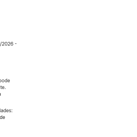
/2026 -
 pode
te.
a
dades:
de