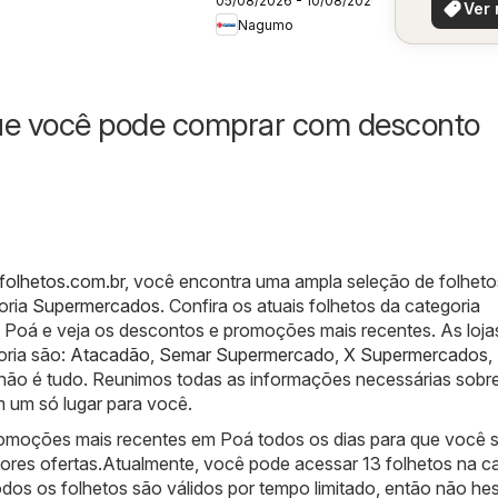
05/08/2026 - 10/08/2026
Ofertas da
Ver 
Nagumo
semana
ue você pode comprar com desconto
folhetos.com.br
, você encontra uma ampla seleção de folheto
oria
Supermercados
. Confira os atuais folhetos da categoria
oá e veja os descontos e promoções mais recentes. As loja
oria são:
Atacadão
,
Semar Supermercado
,
X Supermercados
,
 não é tudo. Reunimos todas as informações necessárias sobr
 um só lugar para você.
omoções mais recentes em Poá todos os dias para que você s
ores ofertas.Atualmente, você pode acessar 13 folhetos na c
os os folhetos são válidos por tempo limitado, então não hes