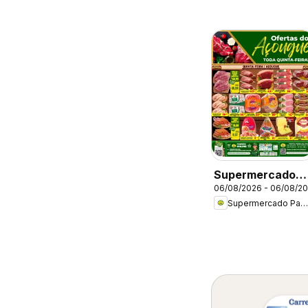
Supermercado
06/08/2026 - 06/08/2
Padrão ofertas
Supermercado Padrão
do Açougue