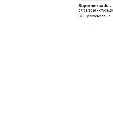
Supermercado
07/08/2026 - 07/08/2
Padrão ofertas
Supermercado Padrão
Sexta Imbatível