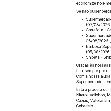
economize hoje m
Se não quiser perde
Supermercado
(07/08/2026 
Carrefour - C
Supermercado
06/08/2026)
,
Barbosa Supe
(05/08/2026 
Shibata - Shi
Graças às nossas 
ficar sempre por de
Com a nossa ajuda,
Supermercados em
Está à procura de m
Niterói
,
Valinhos
,
Ma
Caxias
,
Votorantim
Cabedelo
.