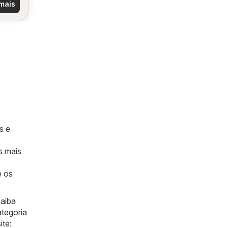
mais
s e
s mais
e os
aiba
ategoria
ite: