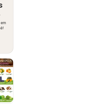
s
ê
o em
cê!