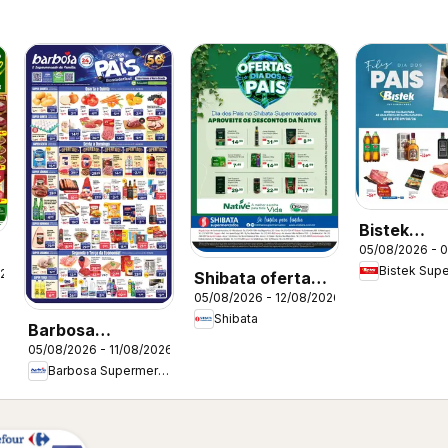
Bistek
05/08/2026 - 
Supermerc
026
ofertas Di
Shibata ofertas
05/08/2026 - 12/08/2026
Pais
Native
Shibata
Barbosa
05/08/2026 - 11/08/2026
Supermercados -
Barbosa Supermercados
Ofertas da
semana