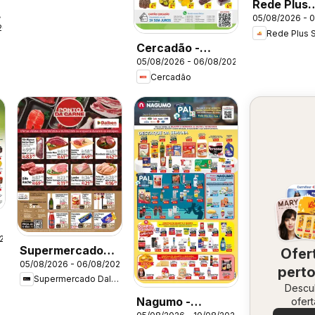
Rede Plus
05/08/2026 - 
Supermerc
26
Ofertas da
Cercadão -
semana
05/08/2026 - 06/08/2026
Ofertas da
Cercadão
semana
026
s
Supermercado
Ofer
05/08/2026 - 06/08/2026
Dalben - Ofertas
perto
Supermercado Dalben
da semana
Descu
vo
Nagumo -
ofert
especi