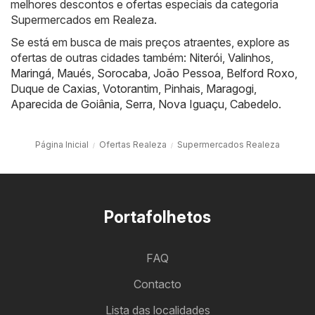
melhores descontos e ofertas especiais da categoria
Supermercados em Realeza.
Se está em busca de mais preços atraentes, explore as
ofertas de outras cidades também:
Niterói
,
Valinhos
,
Maringá
,
Maués
,
Sorocaba
,
João Pessoa
,
Belford Roxo
,
Duque de Caxias
,
Votorantim
,
Pinhais
,
Maragogi
,
Aparecida de Goiânia
,
Serra
,
Nova Iguaçu
,
Cabedelo
.
Página Inicial
Ofertas Realeza
Supermercados Realeza
Portafolhetos
FAQ
Contacto
Lista das localidades