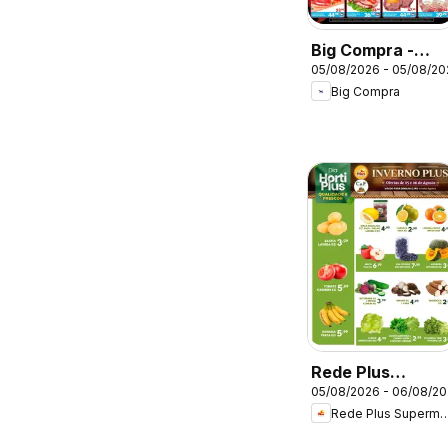
Big Compra -
05/08/2026 - 05/08/20
Ofertas da
Big Compra
semana
Rede Plus
05/08/2026 - 06/08/2
Supermercados 
Rede Plus Superm
Ofertas da
semana