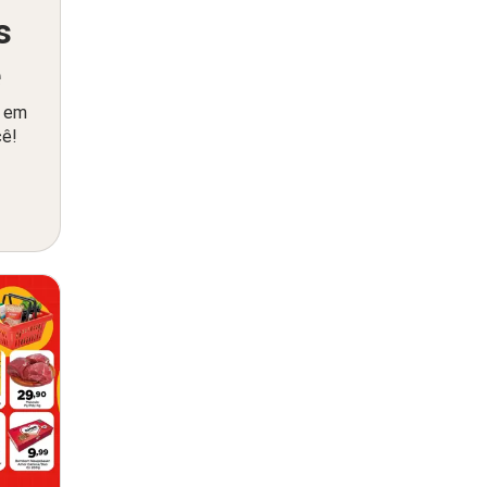
s
ê
o em
cê!