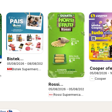
Bistek
05/08/2026 - 08/08/2026
Supermercados
Cooper ofe
Bistek Supermercados
ofertas Dia dos
05/08/2026 - 
Quinzenal
26
Pais
Cooper
Rossi
05/08/2026 - 05/08/2026
Supermercados
Rossi Supermercados
ofertas Hortifruti