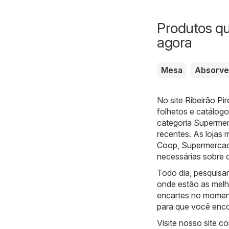
Produtos q
agora
Mesa
Absorve
No site
Ribeirão Pi
folhetos e catálog
categoria Supermer
recentes. As lojas 
Coop
,
Supermercad
necessárias sobre 
Todo dia, pesquisa
onde estão as melh
encartes no moment
para que você enco
Visite nosso site 