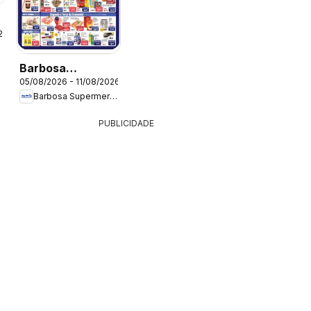
26
Barbosa
05/08/2026 - 11/08/2026
Supermercados -
Barbosa Supermercados
Ofertas da
semana
PUBLICIDADE