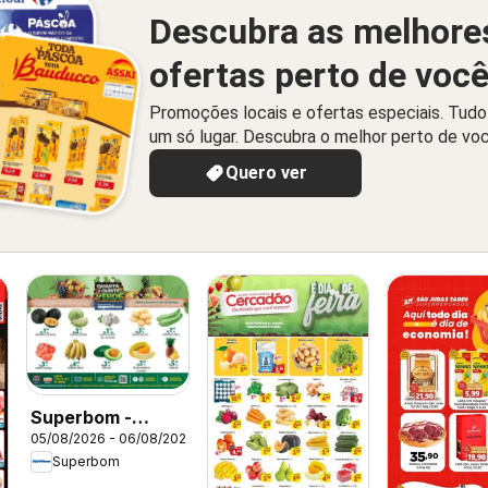
Descubra as melhore
ofertas perto de voc
Promoções locais e ofertas especiais. Tud
um só lugar. Descubra o melhor perto de vo
Quero ver
Superbom -
05/08/2026 - 06/08/2026
Ofertas da
Superbom
semana