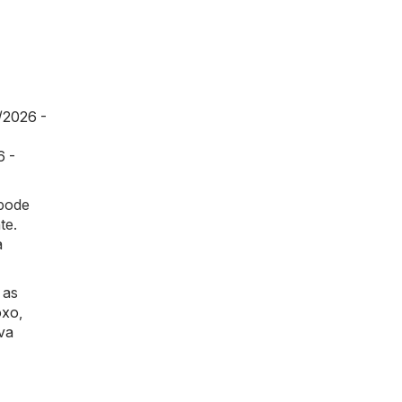
/2026 -
6 -
 pode
te.
a
 as
oxo
,
va