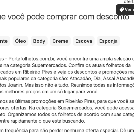
ofert
especi
Ver 
ue você pode comprar com desconto
nte
Óleo
Body
Creme
Escova
Esponja
res - Portafolhetos.com.br
, você encontra uma ampla seleção 
os na categoria
Supermercados
. Confira os atuais folhetos da
cados em Ribeirão Pires e veja os descontos e promoções ma
mais populares da categoria são:
Atacadão
,
Dia
,
Assaí Atacadi
os Joanin
. Mas isso não é tudo. Reunimos todas as informaç
os melhores preços em um só lugar para você.
mos as últimas promoções em Ribeirão Pires, para que você s
ores ofertas. Na categoria Supermercados, você pode acessa
o. Organizamos todos os folhetos de acordo com suas categ
ntre rapidamente o que está buscando.
com frequência para não perder nenhuma oferta especial. Dê u