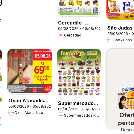
26
Cercadão -
São Judas
05/08/2026 - 06/08/2026
Ofertas da
05/08/2026 - 
- Ofertas 
Cercadão
semana
São Judas 
semana
Oxan Atacadista
Supermercados
05/08/2026 - 05/08/2026
- Ofertas da
05/08/2026 - 06/08/2026
Rondon - Ofertas
Oxan Atacadista
Ofer
semana
Supermercados Rondon
da semana
026
-
perto
ercados
Descu
vo