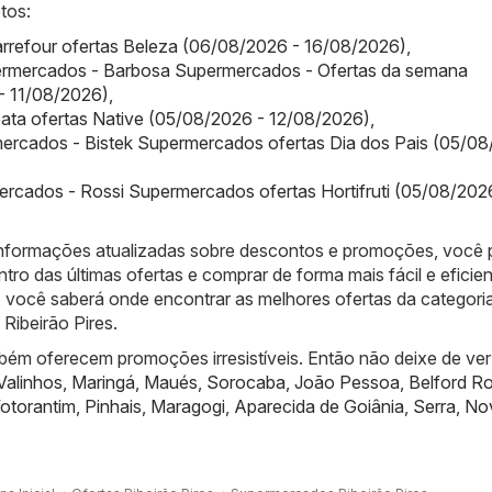
tos:
arrefour ofertas Beleza (06/08/2026 - 16/08/2026)
,
rmercados - Barbosa Supermercados - Ofertas da semana
- 11/08/2026)
,
bata ofertas Native (05/08/2026 - 12/08/2026)
,
ercados - Bistek Supermercados ofertas Dia dos Pais (05/08
rcados - Rossi Supermercados ofertas Hortifruti (05/08/202
informações atualizadas sobre descontos e promoções, você
ntro das últimas ofertas e comprar de forma mais fácil e eficien
 você saberá onde encontrar as melhores ofertas da categori
ibeirão Pires.
bém oferecem promoções irresistíveis. Então não deixe de ver
Valinhos
,
Maringá
,
Maués
,
Sorocaba
,
João Pessoa
,
Belford R
otorantim
,
Pinhais
,
Maragogi
,
Aparecida de Goiânia
,
Serra
,
No