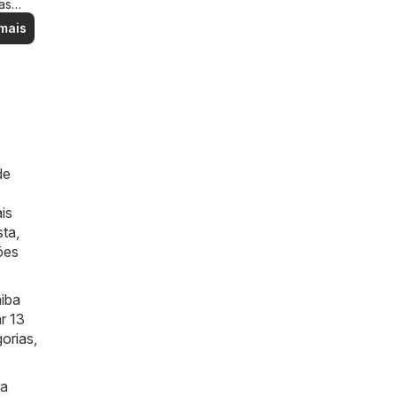
as
ais
mais
de
is
sta
,
ões
aiba
r 13
orias,
ma