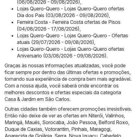
(06/08/2026 - 09/08/2026)
,
Lojas Quero-Quero - Lojas Quero-Quero ofertas
Dia dos Pais (03/08/2026 - 09/08/2026)
,
Ferreira Costa - Ferreira Costa ofertas de Pisos
(04/08/2026 - 17/08/2026)
,
Lojas Quero-Quero - Lojas Quero-Quero - Ofertas
atuais (29/07/2026 - 09/08/2026)
,
Lojas Quero-Quero - Lojas Quero-Quero ofertas
Aniversario (03/08/2026 - 09/08/2026)
.
Graças às nossas informações atualizadas, você pode
ficar sempre por dentro das últimas ofertas e promoções,
tornando sua experiência de compra bem mais agradável.
Com a nossa ajuda, você saberá onde encontrar os
melhores descontos e ofertas especiais da categoria
Casa & Jardim em São Carlos.
Outras cidades também oferecem promoções irresistíveis.
Então não deixe de ver as ofertas em
Niterói
,
Valinhos
,
Maringá
,
Maués
,
Sorocaba
,
João Pessoa
,
Belford Roxo
,
Duque de Caxias
,
Votorantim
,
Pinhais
,
Maragogi
,
Aparecida de Goiânia
,
Serra
,
Nova Iguaçu
,
Cabedelo
.