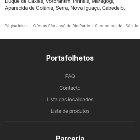
Duque de Caxias
,
Votorantim
,
Pinhais
,
Maragogi
,
Aparecida de Goiânia
,
Serra
,
Nova Iguaçu
,
Cabedelo
.
Página Inicial
Ofertas São José do Rio Pardo
Supermercados São Jos
Portafolhetos
FAQ
Contacto
Lista das localidades
Lista de produtos
Parceria