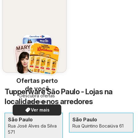
Ofertas perto
de você
Tupperware São Paulo - Lojas na
Descubra ofertas
localidade e nos arredores
especiais
Ver mais
São Paulo
São Paulo
Rua José Alves da Silva
Rua Quintino Bocaiúva 61
571