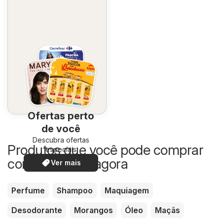
Ofertas perto
de você
Descubra ofertas
Produtos que você pode comprar
especiais
com desconto agora
Ver mais
Perfume
Shampoo
Maquiagem
Desodorante
Morangos
Óleo
Maçãs