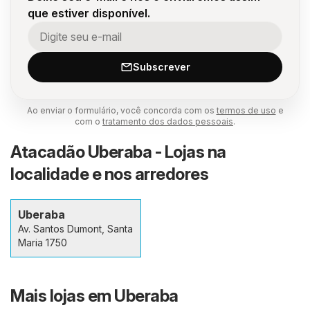
que estiver disponível.
Subscrever
Ao enviar o formulário, você concorda com os
termos de uso
e
com o
tratamento dos dados pessoais
.
Atacadão Uberaba - Lojas na
localidade e nos arredores
Uberaba
Av. Santos Dumont, Santa
Maria 1750
Mais lojas em Uberaba