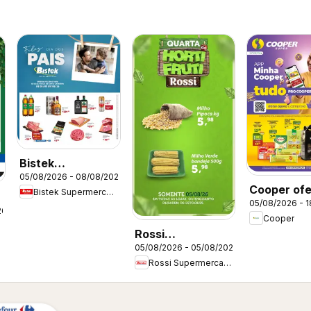
Bistek
05/08/2026 - 08/08/2026
Supermercados
Cooper ofe
Bistek Supermercados
ofertas Dia dos
05/08/2026 - 
Quinzenal
26
Pais
Cooper
Rossi
05/08/2026 - 05/08/2026
Supermercados
Rossi Supermercados
ofertas Hortifruti