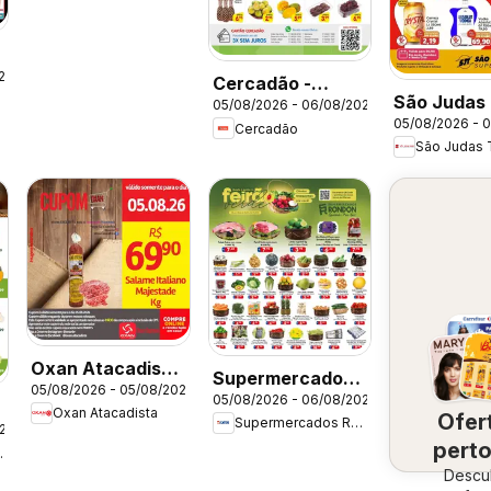
26
Cercadão -
São Judas
05/08/2026 - 06/08/2026
Ofertas da
05/08/2026 - 
- Ofertas 
Cercadão
semana
São Judas 
semana
Oxan Atacadista
Supermercados
05/08/2026 - 05/08/2026
- Ofertas da
05/08/2026 - 06/08/2026
Rondon - Ofertas
Oxan Atacadista
Ofer
semana
Supermercados Rondon
da semana
026
-
perto
ercados
Descu
vo