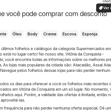
ofert
especi
Ver 
ue você pode comprar com desconto
nte
Óleo
Body
Creme
Escova
Esponja
 últimos folhetos e catálogos da categoria Supermercados em 
 está no lugar certo! No nosso site,
Vitória da Conquista -
br
, você encontra todas as informações sobre os melhores p
a. As lojas mais populares da cidade são:
Atacadão
,
Assaí Ata
 Navegue pelos folhetos dessas lojas para não perder nenhum
odos os dias para oferecer a você os folhetos mais recentes 
cados em Vitória da Conquista em um só lugar. No momento,
olhetos aqui. Porém, a validade das ofertas é limitada, então 
aproveitá-las.
com frequência para não perder nenhuma oferta especial. Dê u