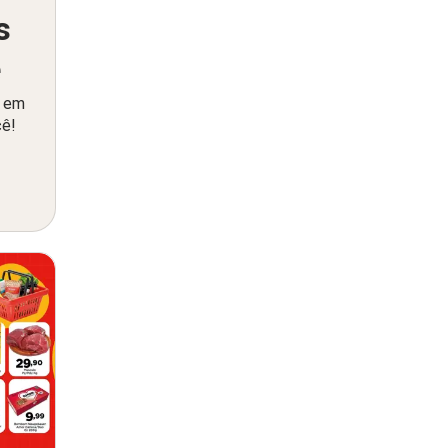
s
ê
o em
cê!