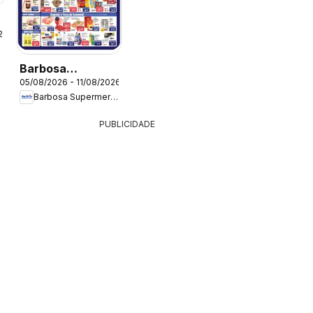
26
Barbosa
05/08/2026 - 11/08/2026
Supermercados -
Barbosa Supermercados
Ofertas da
semana
PUBLICIDADE