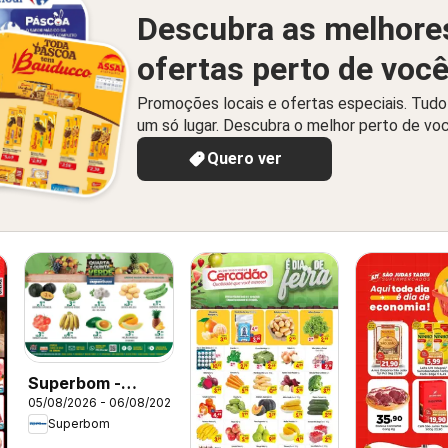
Descubra as melhore
ofertas perto de voc
Promoções locais e ofertas especiais. Tud
um só lugar. Descubra o melhor perto de vo
Quero ver
Superbom -
05/08/2026 - 06/08/2026
Ofertas da
Superbom
semana