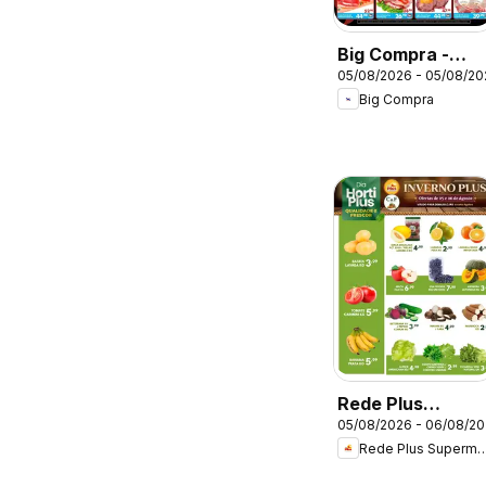
Big Compra -
05/08/2026 - 05/08/20
Ofertas da
Big Compra
semana
Rede Plus
05/08/2026 - 06/08/2
Supermercados 
Rede Plus Superm
Ofertas da
semana