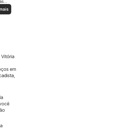
as
ais
mais
Vitória
reços em
cadista
,
da
 você
não
ma