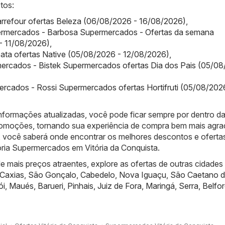
tos:
arrefour ofertas Beleza (06/08/2026 - 16/08/2026)
,
rmercados - Barbosa Supermercados - Ofertas da semana
- 11/08/2026)
,
bata ofertas Native (05/08/2026 - 12/08/2026)
,
ercados - Bistek Supermercados ofertas Dia dos Pais (05/08
rcados - Rossi Supermercados ofertas Hortifruti (05/08/202
nformações atualizadas, você pode ficar sempre por dentro d
promoções, tornando sua experiência de compra bem mais agra
 você saberá onde encontrar os melhores descontos e oferta
oria Supermercados em Vitória da Conquista.
 mais preços atraentes, explore as ofertas de outras cidades
Caxias
,
São Gonçalo
,
Cabedelo
,
Nova Iguaçu
,
São Caetano d
ói
,
Maués
,
Barueri
,
Pinhais
,
Juiz de Fora
,
Maringá
,
Serra
,
Belfo