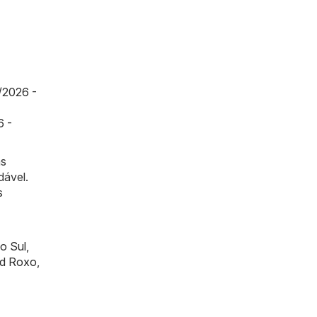
/2026 -
6 -
as
dável.
s
o Sul
,
rd Roxo
,