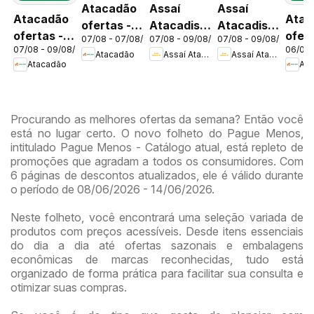
Atacadão
Assaí
Assaí
Atacadão
Atac
ofertas -
Atacadista
Atacadista
ofertas -
ofert
07/08 - 07/08/2026
07/08 - 09/08/2026
07/08 - 09/08/2026
DF
ofertas -
ofertas -
07/08 - 09/08/2026
06/08 
DF
DF
Atacadão
Assaí Atacadista
Assaí Atacadista
DF
DF
Atacadão
Ata
Procurando as melhores ofertas da semana? Então você
está no lugar certo. O novo folheto do Pague Menos,
intitulado Pague Menos - Catálogo atual, está repleto de
promoções que agradam a todos os consumidores. Com
6 páginas de descontos atualizados, ele é válido durante
o período de 08/06/2026 - 14/06/2026.
Neste folheto, você encontrará uma seleção variada de
produtos com preços acessíveis. Desde itens essenciais
do dia a dia até ofertas sazonais e embalagens
econômicas de marcas reconhecidas, tudo está
organizado de forma prática para facilitar sua consulta e
otimizar suas compras.