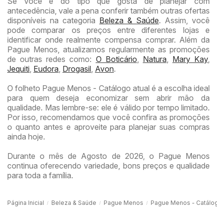
Se você é do tipo que gosta de planejar com
antecedência, vale a pena conferir também outras ofertas
disponíveis na categoria
Beleza & Saúde
. Assim, você
pode comparar os preços entre diferentes lojas e
identificar onde realmente compensa comprar. Além da
Pague Menos, atualizamos regularmente as promoções
de outras redes como:
O Boticário
,
Natura
,
Mary Kay
,
Jequiti
,
Eudora
,
Drogasil
,
Avon
.
O folheto Pague Menos - Catálogo atual é a escolha ideal
para quem deseja economizar sem abrir mão da
qualidade. Mas lembre-se: ele é válido por tempo limitado.
Por isso, recomendamos que você confira as promoções
o quanto antes e aproveite para planejar suas compras
ainda hoje.
Durante o mês de Agosto de 2026, o Pague Menos
continua oferecendo variedade, bons preços e qualidade
para toda a família.
Página Inicial
Beleza & Saúde
Pague Menos
Pague Menos - Catálog