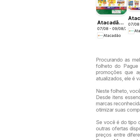
Ata
Atacadão
07/08
ofer
07/08 - 09/08/2026
ofertas -
At
DF
Atacadão
DF
Procurando as mel
folheto do Pague 
promoções que a
atualizados, ele é 
Neste folheto, voc
Desde itens essenc
marcas reconhecidas
otimizar suas comp
Se você é do tipo 
outras ofertas dis
preços entre difer