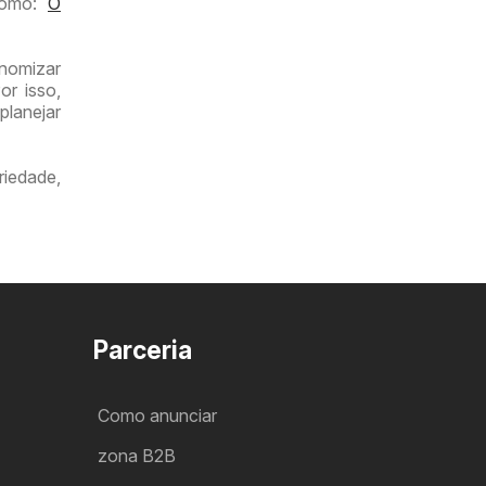
 como:
O
onomizar
or isso,
planejar
iedade,
Parceria
Como anunciar
zona B2B