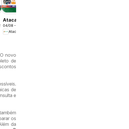
Atacadão
2026
04/08 - 09/08/2026
ofertas -
Atacadão
DF
 O novo
leto de
scontos
ssíveis.
micas de
nsulta e
r também
parar os
 Além da