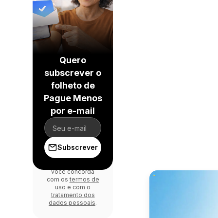
Quero
subscrever o
folheto de
Pague Menos
por e-mail
Subscrever
Ao se inscrever,
você concorda
com os
termos de
uso
e com o
tratamento dos
dados pessoais
.