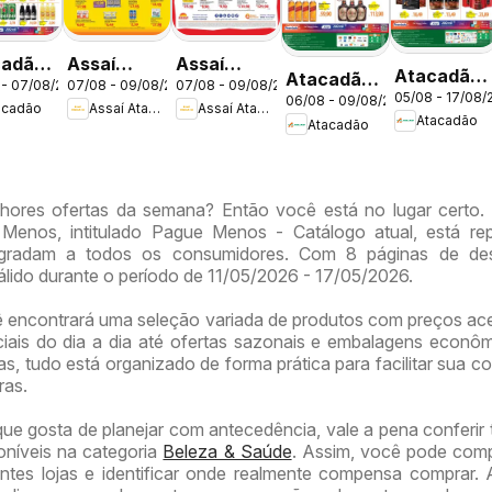
cadão
Assaí
Assaí
Atacadão
Atacadão
 - 07/08/2026
07/08 - 09/08/2026
07/08 - 09/08/2026
tas -
Atacadista
Atacadista
05/08 - 17/08/
ofertas -
06/08 - 09/08/2026
ofertas -
acadão
Assaí Atacadista
Assaí Atacadista
ofertas -
ofertas -
Atacadão
Atacadão
DF
DF
DF
DF
hores ofertas da semana? Então você está no lugar certo.
Menos, intitulado Pague Menos - Catálogo atual, está rep
gradam a todos os consumidores. Com 8 páginas de de
válido durante o período de 11/05/2026 - 17/05/2026.
ê encontrará uma seleção variada de produtos com preços ace
iais do dia a dia até ofertas sazonais e embalagens econô
, tudo está organizado de forma prática para facilitar sua co
ras.
que gosta de planejar com antecedência, vale a pena conferi
poníveis na categoria
Beleza & Saúde
. Assim, você pode com
entes lojas e identificar onde realmente compensa comprar.