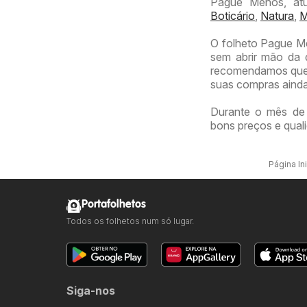
Pague Menos, atu
Boticário
,
Natura
,
M
O folheto Pague Me
sem abrir mão da q
recomendamos que v
suas compras ainda
Durante o mês de
bons preços e quali
Página Ini
Portafolhetos
Todos os folhetos num só lugar.
Siga-nos