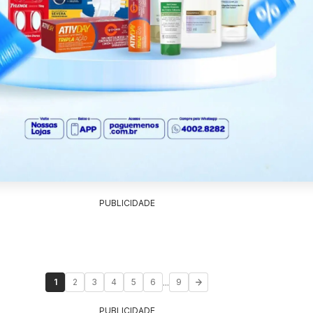
PUBLICIDADE
...
1
2
3
4
5
6
9
PUBLICIDADE