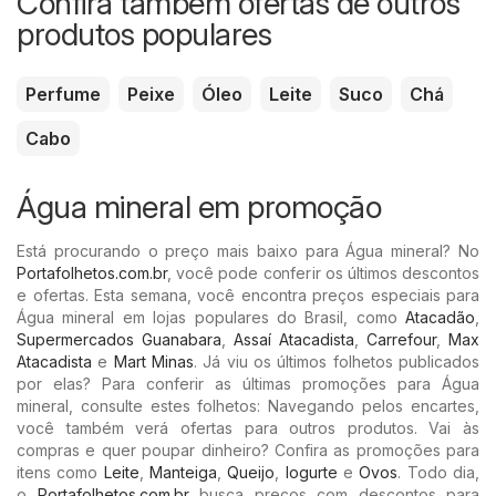
Confira também ofertas de outros
produtos populares
Perfume
Peixe
Óleo
Leite
Suco
Chá
Cabo
Água mineral em promoção
Está procurando o preço mais baixo para Água mineral? No
Portafolhetos.com.br
, você pode conferir os últimos descontos
e ofertas. Esta semana, você encontra preços especiais para
Água mineral em lojas populares do Brasil, como
Atacadão
,
Supermercados Guanabara
,
Assaí Atacadista
,
Carrefour
,
Max
Atacadista
e
Mart Minas
. Já viu os últimos folhetos publicados
por elas? Para conferir as últimas promoções para Água
mineral, consulte estes folhetos: Navegando pelos encartes,
você também verá ofertas para outros produtos. Vai às
compras e quer poupar dinheiro? Confira as promoções para
itens como
Leite
,
Manteiga
,
Queijo
,
Iogurte
e
Ovos
. Todo dia,
o
Portafolhetos.com.br
busca preços com descontos para