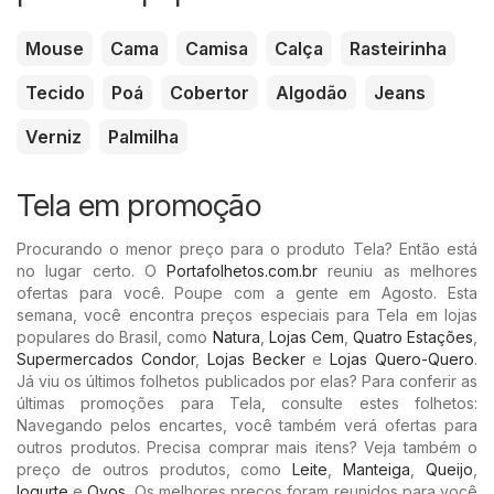
Mouse
Cama
Camisa
Calça
Rasteirinha
Tecido
Poá
Cobertor
Algodão
Jeans
Verniz
Palmilha
Tela em promoção
Procurando o menor preço para o produto Tela? Então está
no lugar certo. O
Portafolhetos.com.br
reuniu as melhores
ofertas para você. Poupe com a gente em Agosto. Esta
semana, você encontra preços especiais para Tela em lojas
populares do Brasil, como
Natura
,
Lojas Cem
,
Quatro Estações
,
Supermercados Condor
,
Lojas Becker
e
Lojas Quero-Quero
.
Já viu os últimos folhetos publicados por elas? Para conferir as
últimas promoções para Tela, consulte estes folhetos:
Navegando pelos encartes, você também verá ofertas para
outros produtos. Precisa comprar mais itens? Veja também o
preço de outros produtos, como
Leite
,
Manteiga
,
Queijo
,
Iogurte
e
Ovos
. Os melhores preços foram reunidos para você