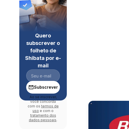
Quero
subscrever o
folheto de
Shibata por e-
mail
Subscrever
Ao se inscrever,
você concorda
com os
termos de
uso
e com o
tratamento dos
dados pessoais
.