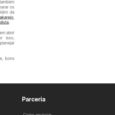
r também
parar os
 Além da
akarejo
,
dista
.
em abrir
r isso,
planejar
e, bons
Parceria
Como anunciar