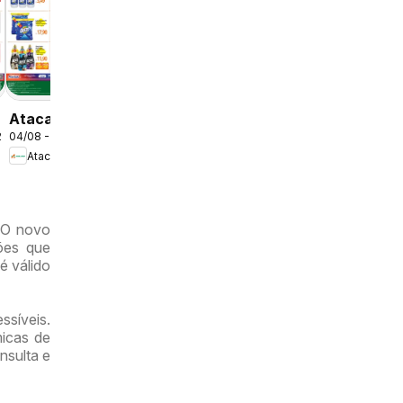
04/08 - 11/08/2026
ofertas -
Atacadão
DF
Atacadão
2026
04/08 - 09/08/2026
ofertas -
Atacadão
DF
 O novo
ções que
é válido
ssíveis.
micas de
nsulta e