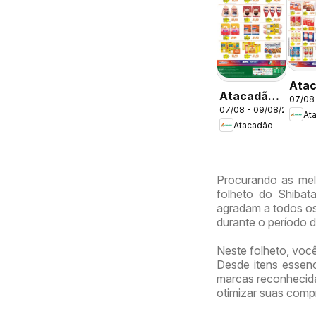
Ata
Atacadão
07/08
ofer
07/08 - 09/08/2026
ofertas -
At
DF
Atacadão
DF
Procurando as mel
folheto do Shibata
agradam a todos os
durante o período 
Neste folheto, voc
Desde itens essenc
marcas reconhecidas
otimizar suas comp