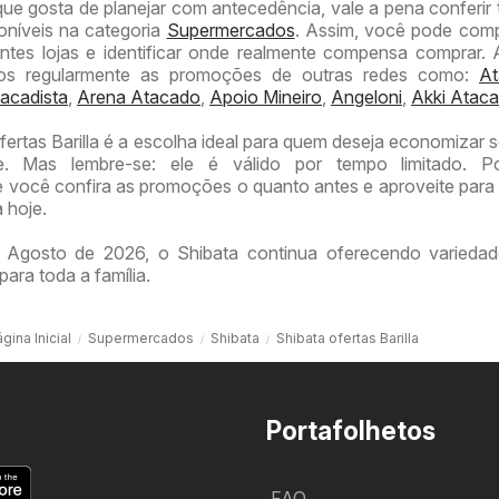
que gosta de planejar com antecedência, vale a pena conferi
poníveis na categoria
Supermercados
. Assim, você pode com
entes lojas e identificar onde realmente compensa comprar.
amos regularmente as promoções de outras redes como:
At
acadista
,
Arena Atacado
,
Apoio Mineiro
,
Angeloni
,
Akki Ataca
fertas Barilla é a escolha ideal para quem deseja economizar s
. Mas lembre-se: ele é válido por tempo limitado. Po
ocê confira as promoções o quanto antes e aproveite para 
 hoje.
Agosto de 2026, o Shibata continua oferecendo variedad
para toda a família.
gina Inicial
Supermercados
Shibata
Shibata ofertas Barilla
Portafolhetos
FAQ