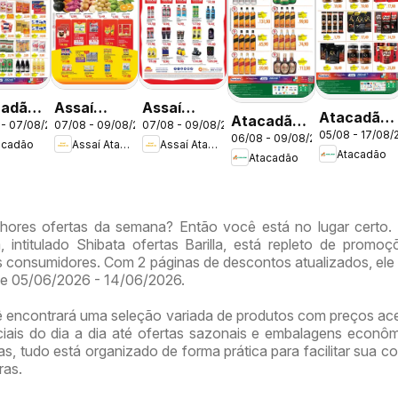
cadão
Assaí
Assaí
Atacadão
Atacadão
 - 07/08/2026
07/08 - 09/08/2026
07/08 - 09/08/2026
tas -
Atacadista
Atacadista
05/08 - 17/08/
ofertas -
06/08 - 09/08/2026
ofertas -
acadão
Assaí Atacadista
Assaí Atacadista
ofertas -
ofertas -
Atacadão
Atacadão
DF
DF
DF
DF
hores ofertas da semana? Então você está no lugar certo.
, intitulado Shibata ofertas Barilla, está repleto de promo
 consumidores. Com 2 páginas de descontos atualizados, ele 
de 05/06/2026 - 14/06/2026.
ê encontrará uma seleção variada de produtos com preços ace
iais do dia a dia até ofertas sazonais e embalagens econô
, tudo está organizado de forma prática para facilitar sua co
ras.