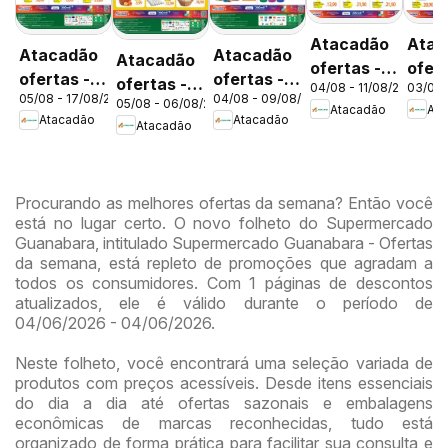
Atacadão
Atac
Atacadão
Atacadão
Atacadão
ofertas -
ofert
ofertas -
ofertas -
ofertas -
04/08 - 11/08/2026
03/08 
DF
DF
05/08 - 17/08/2026
04/08 - 09/08/2026
DF
DF
05/08 - 06/08/2026
DF
Atacadão
Ata
Atacadão
Atacadão
Atacadão
Procurando as melhores ofertas da semana? Então você
está no lugar certo. O novo folheto do Supermercado
Guanabara, intitulado Supermercado Guanabara - Ofertas
da semana, está repleto de promoções que agradam a
todos os consumidores. Com 1 páginas de descontos
atualizados, ele é válido durante o período de
04/06/2026 - 04/06/2026.
Neste folheto, você encontrará uma seleção variada de
produtos com preços acessíveis. Desde itens essenciais
do dia a dia até ofertas sazonais e embalagens
econômicas de marcas reconhecidas, tudo está
organizado de forma prática para facilitar sua consulta e