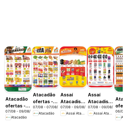
Atacadão
Assaí
Assaí
Atacadão
Atac
ofertas -
Atacadista
Atacadista
ofertas -
ofert
07/08 - 07/08/2026
07/08 - 09/08/2026
07/08 - 09/08/2026
DF
ofertas -
ofertas -
07/08 - 09/08/2026
06/08 
DF
DF
Atacadão
Assaí Atacadista
Assaí Atacadista
DF
DF
Atacadão
Ata