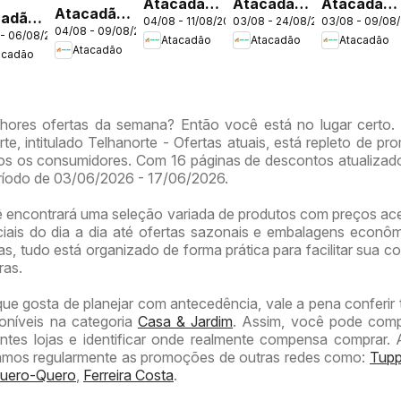
Atacadão
Atacadão
Atacadão
Atacadão
cadão
04/08 - 11/08/2026
03/08 - 24/08/2026
03/08 - 09/08
ofertas -
ofertas -
ofertas -
04/08 - 09/08/2026
ofertas -
 - 06/08/2026
tas -
Atacadão
Atacadão
Atacadão
DF
DF
DF
Atacadão
DF
acadão
hores ofertas da semana? Então você está no lugar certo.
te, intitulado Telhanorte - Ofertas atuais, está repleto de p
s os consumidores. Com 16 páginas de descontos atualizado
eríodo de 03/06/2026 - 17/06/2026.
ê encontrará uma seleção variada de produtos com preços ace
iais do dia a dia até ofertas sazonais e embalagens econô
, tudo está organizado de forma prática para facilitar sua co
ras.
que gosta de planejar com antecedência, vale a pena conferi
poníveis na categoria
Casa & Jardim
. Assim, você pode comp
entes lojas e identificar onde realmente compensa comprar.
zamos regularmente as promoções de outras redes como:
Tupp
Quero-Quero
,
Ferreira Costa
.