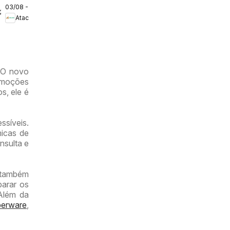
03/08 - 09/08/2026
ofertas -
/2026
Atacadão
DF
 O novo
romoções
s, ele é
ssíveis.
micas de
nsulta e
r também
arar os
 Além da
erware
,