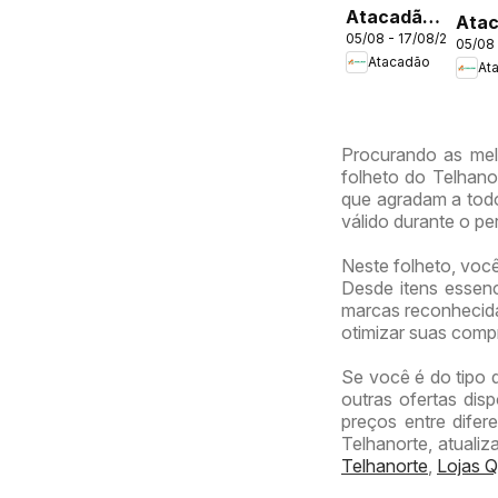
Atacadão
Ata
05/08 - 17/08/2026
ofertas -
05/08
ofer
Atacadão
DF
At
DF
Procurando as mel
folheto do Telhanor
que agradam a todo
válido durante o p
Neste folheto, voc
Desde itens essenc
marcas reconhecidas
otimizar suas comp
Se você é do tipo 
outras ofertas dis
preços entre difer
Telhanorte, atuali
Telhanorte
,
Lojas 