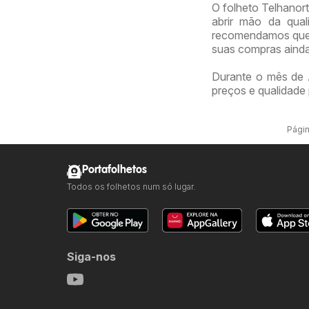
O folheto Telhanort
abrir mão da qual
recomendamos que v
suas compras ainda
Durante o mês de 
preços e qualidade 
Págin
Portafolhetos
Todos os folhetos num só lugar.
Siga-nos