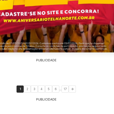
PUBLICIDADE
...
1
2
3
4
5
6
17
PUBLICIDADE