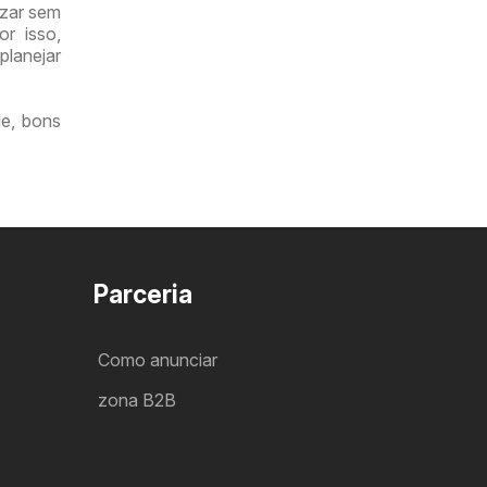
izar sem
or isso,
planejar
de, bons
Parceria
Como anunciar
zona B2B