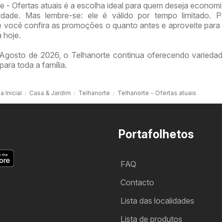
e - Ofertas atuais é a escolha ideal para quem deseja econom
idade. Mas lembre-se: ele é válido por tempo limitado. P
ocê confira as promoções o quanto antes e aproveite para 
 hoje.
Agosto de 2026, o Telhanorte continua oferecendo varieda
para toda a família.
a Inicial
Casa & Jardim
Telhanorte
Telhanorte - Ofertas atuais
Portafolhetos
FAQ
Contacto
Lista das localidades
Lista de produtos