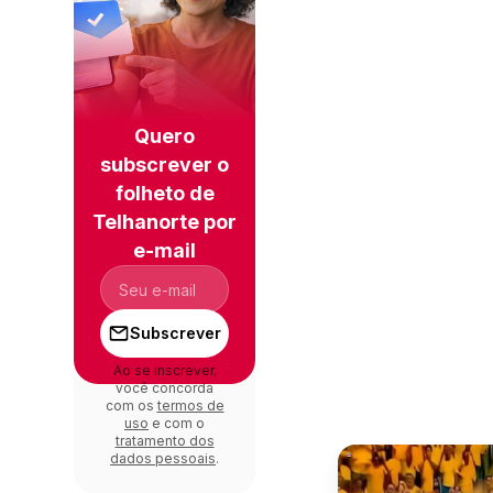
Quero
subscrever o
folheto de
Telhanorte por
e-mail
Subscrever
Ao se inscrever,
você concorda
com os
termos de
uso
e com o
tratamento dos
dados pessoais
.