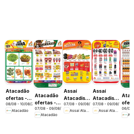
Atacadão
Assaí
Assaí
Atacadão
Atac
ofertas -
Atacadista
Atacadista
ofertas -
ofert
08/08 - 10/08/2026
07/08 - 09/08/2026
07/08 - 09/08/2026
DF
ofertas -
ofertas -
07/08 - 09/08/2026
06/08 
DF
DF
Atacadão
Assaí Atacadista
Assaí Atacadista
DF
DF
Atacadão
Ata