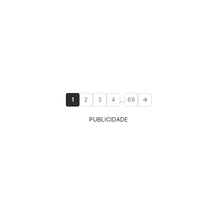
...
1
2
3
4
69
PUBLICIDADE