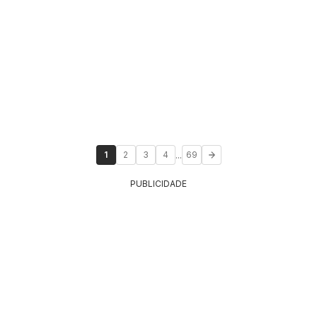
...
1
2
3
4
69
PUBLICIDADE