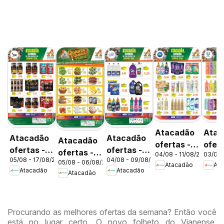
Atacadão
Atac
Atacadão
Atacadão
Atacadão
ofertas -
ofert
ofertas -
ofertas -
ofertas -
04/08 - 11/08/2026
03/08 
DF
DF
05/08 - 17/08/2026
04/08 - 09/08/2026
DF
DF
05/08 - 06/08/2026
DF
Atacadão
Ata
Atacadão
Atacadão
Atacadão
Procurando as melhores ofertas da semana? Então você
está no lugar certo. O novo folheto do Vianense,