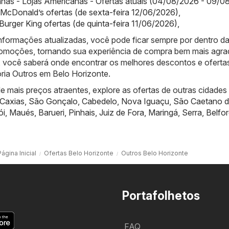
nas - Lojas Americanas - Ofertas atuais (04/08/2026 - 09/0
McDonald’s ofertas (de sexta-feira 12/06/2026)
,
 Burger King ofertas (de quinta-feira 11/06/2026)
,
nformações atualizadas, você pode ficar sempre por dentro d
promoções, tornando sua experiência de compra bem mais agra
 você saberá onde encontrar os melhores descontos e oferta
oria Outros em Belo Horizonte.
 mais preços atraentes, explore as ofertas de outras cidades
Caxias
,
São Gonçalo
,
Cabedelo
,
Nova Iguaçu
,
São Caetano d
ói
,
Maués
,
Barueri
,
Pinhais
,
Juiz de Fora
,
Maringá
,
Serra
,
Belfo
Página Inicial
Ofertas Belo Horizonte
Outros Belo Horizonte
Portafolhetos
FAQ