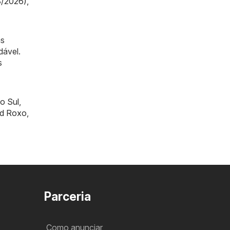
8/2026)
,
as
dável.
s
o Sul
,
rd Roxo
,
Parceria
Como anunciar