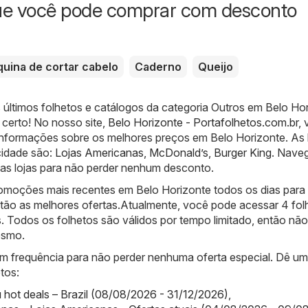
ue você pode comprar com desconto
uina de cortar cabelo
Caderno
Queijo
 últimos folhetos e catálogos da categoria Outros em Belo Ho
 certo! No nosso site,
Belo Horizonte - Portafolhetos.com.br
,
informações sobre os melhores preços em Belo Horizonte. As 
cidade são:
Lojas Americanas
,
McDonald’s
,
Burger King
. Nave
sas lojas para não perder nenhum desconto.
moções mais recentes em Belo Horizonte todos os dias para
tão as melhores ofertas.Atualmente, você pode acessar 4 fol
. Todos os folhetos são válidos por tempo limitado, então não
esmo.
com frequência para não perder nenhuma oferta especial. Dê u
tos:
ot deals – Brazil (08/08/2026 - 31/12/2026)
,