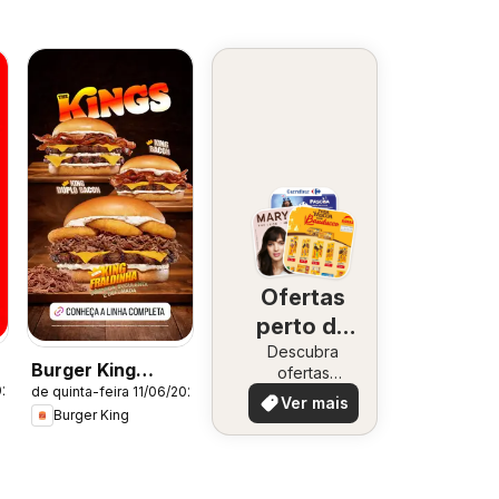
Ofertas
perto de
Descubra
você
Burger King
ofertas
026
de quinta-feira 11/06/2026
especiais
ofertas
Ver mais
Burger King