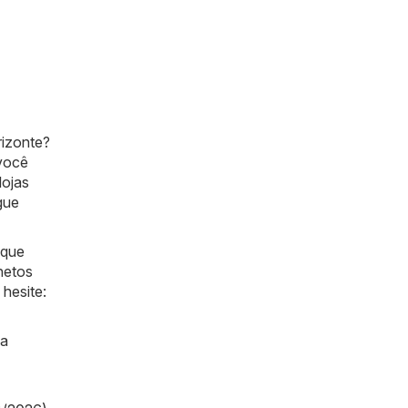
rizonte?
 você
lojas
gue
 que
hetos
 hesite:
ma