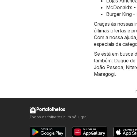
Lojas America
McDonald’s - 
Burger King -
Graças às nossas i
últimas ofertas e 
Com a nossa ajuda,
especiais da categ
Se está em busca de
também:
Duque de 
João Pessoa
,
Niter
Maragogi
.
Portafolhetos
Todos os folhetos num só lugar.