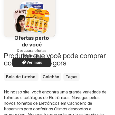
Ofertas perto
de você
Descubra ofertas
Produtos que você pode comprar
especiais
com desconto agora
Ver mais
Bola de futebol
Colchão
Taças
No nosso site, você encontra uma grande variedade de
folhetos e catálogos de
Eletrônicos
. Navegue pelos
novos folhetos de Eletrônicos em Cachoeiro de
Itapemirim para conferir os últimos descontos e
promoções. Algumas lojas populares da categoria são: