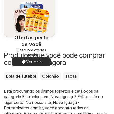
Ofertas perto
de você
Descubra ofertas
Produtos que você pode comprar
especiais
com desconto agora
Ver mais
Bola de futebol
Colchão
Taças
Está procurando os últimos folhetos e catálogos da
categoria Eletrônicos em Nova Iguaçu? Então está no
lugar certo! No nosso site,
Nova Iguaçu -
Portafolhetos.com.br
, você encontra todas as
informações sobre os melhores preços em Nova Iguaçu.