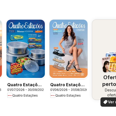
Ofer
perto
Quatro Estações
Quatro Estações
Descu
vo
6
01/07/2026 - 30/09/2026
01/06/2026 - 31/08/2026
-
- Catálogo 07-
- Catálogo 06-
ofert
Quatro Estações
Quatro Estações
08-09
07-08
especi
Ver 