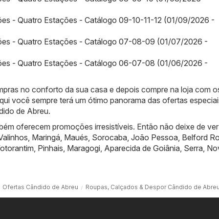
es - Quatro Estações - Catálogo 09-10-11-12 (01/09/2026 -
ões - Quatro Estações - Catálogo 07-08-09 (01/07/2026 -
ões - Quatro Estações - Catálogo 06-07-08 (01/06/2026 -
compras no conforto da sua casa e depois compre na loja com o
qui você sempre terá um ótimo panorama das ofertas especiai
dido de Abreu.
bém oferecem promoções irresistíveis. Então não deixe de ver
Valinhos
,
Maringá
,
Maués
,
Sorocaba
,
João Pessoa
,
Belford R
otorantim
,
Pinhais
,
Maragogi
,
Aparecida de Goiânia
,
Serra
,
No
Ofertas Cândido de Abreu
Roupas, Calçados & Despor Cândido de Abre