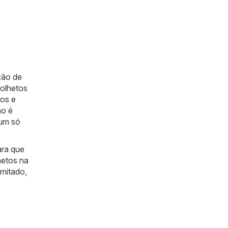
ção de
folhetos
os e
ão é
 um só
ara que
hetos na
imitado,