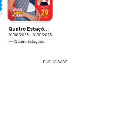
Quatro Estações
01/08/2026 - 31/10/2026
- Catálogo 08-
Quatro Estações
09-10
PUBLICIDADE