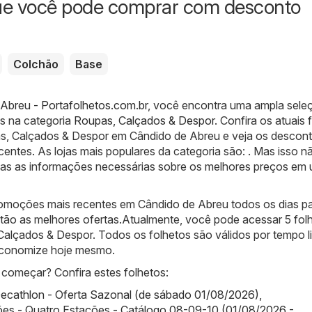
ue você pode comprar com desconto
Colchão
Base
Abreu - Portafolhetos.com.br
, você encontra uma ampla sele
os na categoria
Roupas, Calçados & Despor
. Confira os atuais 
s, Calçados & Despor em Cândido de Abreu e veja os descont
ntes. As lojas mais populares da categoria são: . Mas isso n
as as informações necessárias sobre os melhores preços em
omoções mais recentes em Cândido de Abreu todos os dias p
tão as melhores ofertas.Atualmente, você pode acessar 5 fol
Calçados & Despor. Todos os folhetos são válidos por tempo l
 economize hoje mesmo.
começar? Confira estes folhetos:
ecathlon - Oferta Sazonal (de sábado 01/08/2026)
,
ões - Quatro Estações - Catálogo 08-09-10 (01/08/2026 -