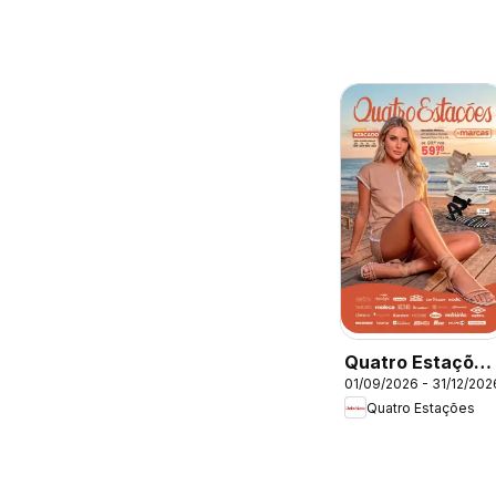
Quatro Estações
01/09/2026 - 31/12/202
- Catálogo 09-10
Quatro Estações
11-12