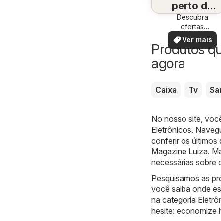
perto de
Descubra
você
ofertas
especiais
Ver mais
Produtos q
agora
Caixa
Tv
Sa
No nosso site, voc
Eletrônicos
. Naveg
conferir os último
Magazine Luiza
. M
necessárias sobre o
Pesquisamos as pr
você saiba onde es
na categoria Eletrô
hesite: economize