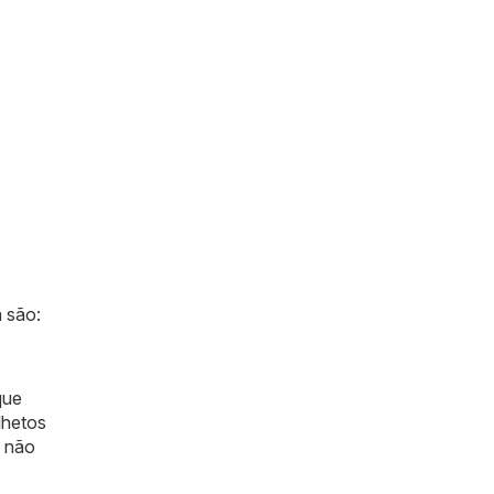
 são:
que
lhetos
o não