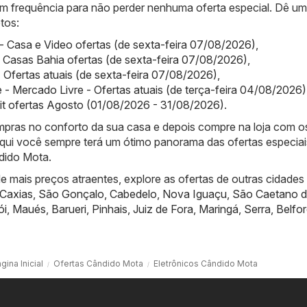
com frequência para não perder nenhuma oferta especial. Dê u
tos:
- Casa e Video ofertas (de sexta-feira 07/08/2026)
,
 Casas Bahia ofertas (de sexta-feira 07/08/2026)
,
- Ofertas atuais (de sexta-feira 07/08/2026)
,
 - Mercado Livre - Ofertas atuais (de terça-feira 04/08/2026)
it ofertas Agosto (01/08/2026 - 31/08/2026)
.
compras no conforto da sua casa e depois compre na loja com o
qui você sempre terá um ótimo panorama das ofertas especiai
dido Mota.
 mais preços atraentes, explore as ofertas de outras cidades
Caxias
,
São Gonçalo
,
Cabedelo
,
Nova Iguaçu
,
São Caetano d
ói
,
Maués
,
Barueri
,
Pinhais
,
Juiz de Fora
,
Maringá
,
Serra
,
Belfo
gina Inicial
Ofertas Cândido Mota
Eletrônicos Cândido Mota