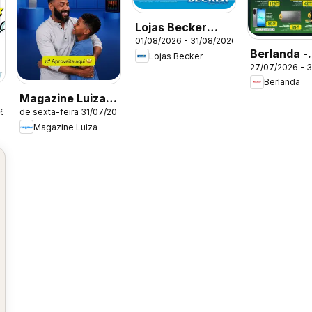
Lojas Becker
01/08/2026 - 31/08/2026
ofertas Agosto
Berlanda -
Lojas Becker
27/07/2026 - 
Ofertas at
Berlanda
Magazine Luiza
26
de sexta-feira 31/07/2026
ofertas
Magazine Luiza