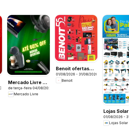
Benoit ofertas
01/08/2026 - 31/08/2026
Agosto
Benoit
Mercado Livre -
2026
de terça-feira 04/08/2026
Ofertas atuais
Mercado Livre
Lojas Solar
01/08/2026 - 3
Ofertas at
Lojas Solar