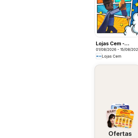
Lojas Cem -
01/08/2026 - 15/08/20
Ofertas atuais
Lojas Cem
Ofertas