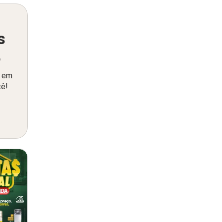
s
ê
o em
cê!