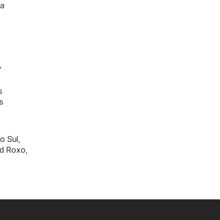
ma
,
s
s
o Sul
,
rd Roxo
,