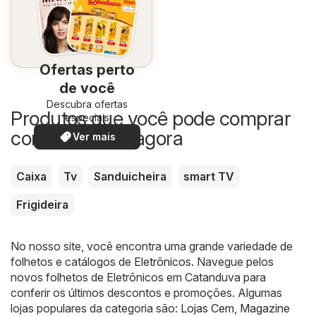
Ofertas perto
de você
Descubra ofertas
Produtos que você pode comprar
especiais
com desconto agora
Ver mais
Caixa
Tv
Sanduicheira
smart TV
Frigideira
No nosso site, você encontra uma grande variedade de
folhetos e catálogos de
Eletrônicos
. Navegue pelos
novos folhetos de Eletrônicos em Catanduva para
conferir os últimos descontos e promoções. Algumas
lojas populares da categoria são:
Lojas Cem
,
Magazine