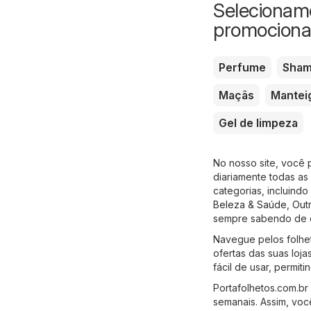
Selecionamo
promociona
Perfume
Sha
Maçãs
Mantei
Gel de limpeza
No nosso site, você 
diariamente todas as
categorias, incluindo
Beleza & Saúde
,
Out
sempre sabendo de o
Navegue pelos folhet
ofertas das suas loja
fácil de usar, permi
Portafolhetos.com.br
semanais. Assim, vo