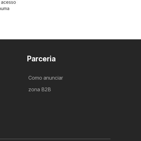
m acesso
nhuma
Parceria
Como anunciar
zona B2B