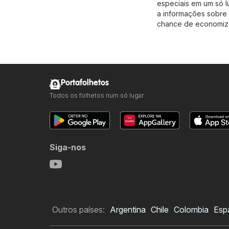
especiais em um só l
a informações sobre 
chance de economiza
Portafolhetos
Todos os folhetos num só lugar.
Siga-nos
Outros países:
Argentina
Chile
Colombia
Esp