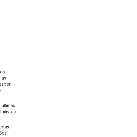
mos
ias
espor
,
e
 últimas
tuitivo e
ertas
ções