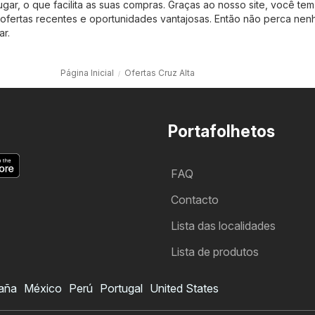
ugar, o que facilita as suas compras. Graças ao nosso site, você te
ofertas recentes e oportunidades vantajosas. Então não perca ne
r.
Página Inicial
Ofertas Cruz Alta
Portafolhetos
FAQ
Contacto
Lista das localidades
Lista de produtos
aña
México
Perú
Portugal
United States