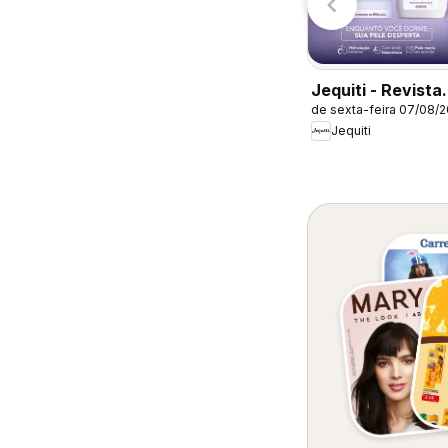
Carrefour Bairro
emana
Jequiti - Revista
de sexta-feira 07/08/
11/2026
Jequiti