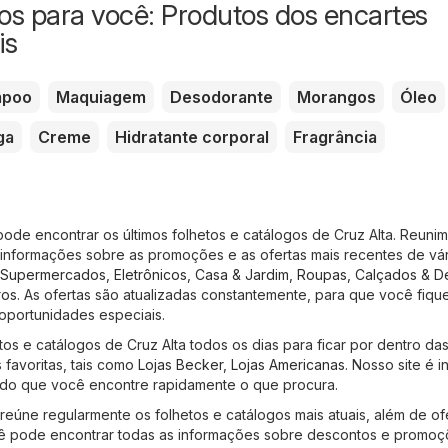
s para você: Produtos dos encartes
is
mpoo
Maquiagem
Desodorante
Morangos
Óleo
ga
Creme
Hidratante corporal
Fragrância
pode encontrar os últimos folhetos e catálogos de Cruz Alta. Reuni
 informações sobre as promoções e as ofertas mais recentes de vár
Supermercados
,
Eletrônicos
,
Casa & Jardim
,
Roupas, Calçados & D
ros
. As ofertas são atualizadas constantemente, para que você fiqu
portunidades especiais.
os e catálogos de Cruz Alta todos os dias para ficar por dentro das
s favoritas, tais como
Lojas Becker
,
Lojas Americanas
. Nosso site é in
tindo que você encontre rapidamente o que procura.
 reúne regularmente os folhetos e catálogos mais atuais, além de of
cê pode encontrar todas as informações sobre descontos e promo