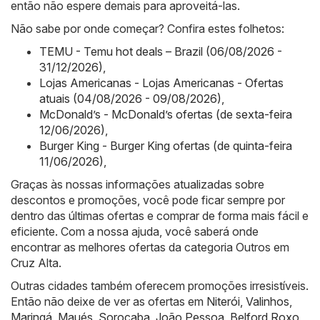
então não espere demais para aproveitá-las.
Não sabe por onde começar? Confira estes folhetos:
TEMU - Temu hot deals – Brazil (06/08/2026 -
31/12/2026)
,
Lojas Americanas - Lojas Americanas - Ofertas
atuais (04/08/2026 - 09/08/2026)
,
McDonald’s - McDonald’s ofertas (de sexta-feira
12/06/2026)
,
Burger King - Burger King ofertas (de quinta-feira
11/06/2026)
,
Graças às nossas informações atualizadas sobre
descontos e promoções, você pode ficar sempre por
dentro das últimas ofertas e comprar de forma mais fácil e
eficiente. Com a nossa ajuda, você saberá onde
encontrar as melhores ofertas da categoria Outros em
Cruz Alta.
Outras cidades também oferecem promoções irresistíveis.
Então não deixe de ver as ofertas em
Niterói
,
Valinhos
,
Maringá
,
Maués
,
Sorocaba
,
João Pessoa
,
Belford Roxo
,