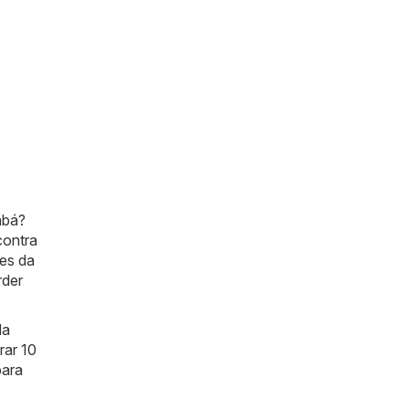
abá?
contra
res da
rder
da
rar 10
para