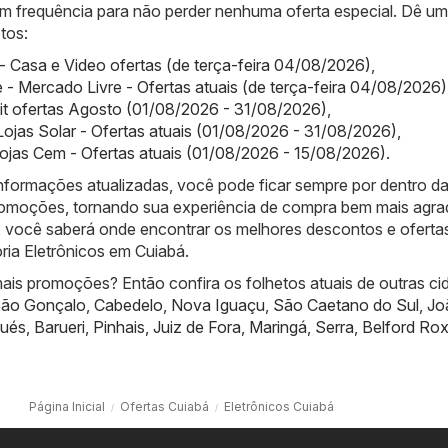
com frequência para não perder nenhuma oferta especial. Dê u
tos:
- Casa e Video ofertas (de terça-feira 04/08/2026)
,
 - Mercado Livre - Ofertas atuais (de terça-feira 04/08/2026)
it ofertas Agosto (01/08/2026 - 31/08/2026)
,
 Lojas Solar - Ofertas atuais (01/08/2026 - 31/08/2026)
,
ojas Cem - Ofertas atuais (01/08/2026 - 15/08/2026)
.
nformações atualizadas, você pode ficar sempre por dentro d
promoções, tornando sua experiência de compra bem mais agra
 você saberá onde encontrar os melhores descontos e oferta
ria Eletrônicos em Cuiabá.
ais promoções? Então confira os folhetos atuais de outras ci
ão Gonçalo
,
Cabedelo
,
Nova Iguaçu
,
São Caetano do Sul
,
Jo
ués
,
Barueri
,
Pinhais
,
Juiz de Fora
,
Maringá
,
Serra
,
Belford Ro
Página Inicial
Ofertas Cuiabá
Eletrônicos Cuiabá