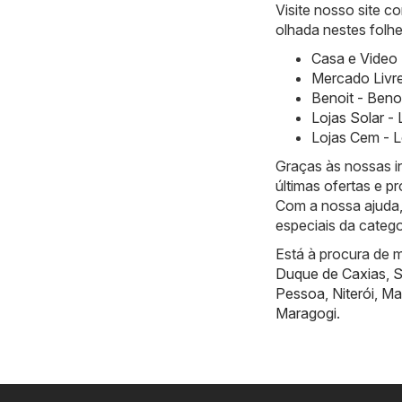
Visite nosso site 
olhada nestes folhe
Casa e Video 
Mercado Livre
Benoit - Beno
Lojas Solar -
Lojas Cem - L
Graças às nossas i
últimas ofertas e 
Com a nossa ajuda,
especiais da catego
Está à procura de m
Duque de Caxias
,
S
Pessoa
,
Niterói
,
Ma
Maragogi
.