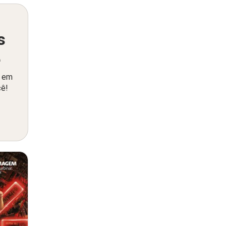
s
ê
o em
cê!