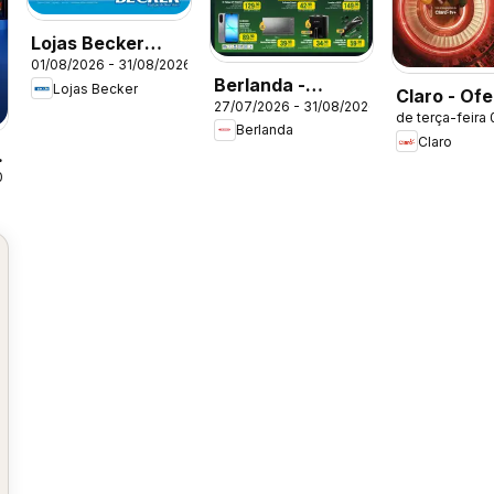
Lojas Becker
01/08/2026 - 31/08/2026
ofertas Agosto
Berlanda -
Lojas Becker
Claro - Ofe
27/07/2026 - 31/08/2026
Ofertas atuais
de terça-feira
atuais
Berlanda
Claro
026