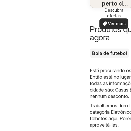
perto de
Descubra
você
ofertas
especiais
Ver mais
Produtos q
agora
Bola de futebol
Está procurando os
Então está no lugar
todas as informaçõ
cidade são:
Casas 
nenhum desconto.
Trabalhamos duro t
categoria Eletrôni
folhetos aqui. Poré
aproveitá-las.