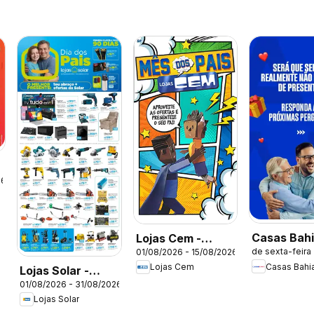
26
Casas Bah
Lojas Cem -
de sexta-feira
01/08/2026 - 15/08/2026
ofertas
Ofertas atuais
Casas Bahi
Lojas Cem
Lojas Solar -
01/08/2026 - 31/08/2026
Ofertas atuais
Lojas Solar