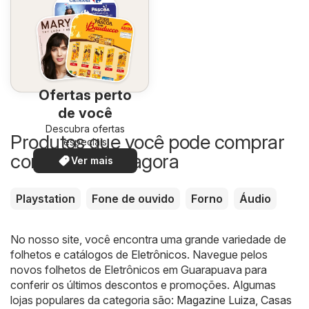
Ofertas perto
de você
Descubra ofertas
Produtos que você pode comprar
especiais
com desconto agora
Ver mais
Playstation
Fone de ouvido
Forno
Áudio
No nosso site, você encontra uma grande variedade de
folhetos e catálogos de
Eletrônicos
. Navegue pelos
novos folhetos de Eletrônicos em Guarapuava para
conferir os últimos descontos e promoções. Algumas
lojas populares da categoria são:
Magazine Luiza
,
Casas